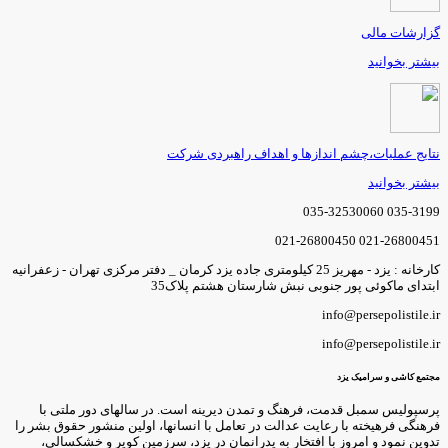
گزارشات مالی
بیشتر بخوانید
نتایج عملیات،چشم اندازها و اهداف راهبردی شرکت
بیشتر بخوانید
035-3199 035-32530060
021-26800451 021-26800450
کارخانه : یزد - مهریز 25 کیلومتری جاده یزد کرمان _ دفتر مرکزی تهران - زعفرانیه
ابتدای ماکوئی پور جنوبی نبش شارستان هشتم پلاک35
info@persepolistile.ir
info@persepolistile.ir
مجتمع کاشی و سرامیک یزد
پرسپولیس سمبل قدمت، فرهنگ و تمدن دیرینه است. در سالهای دور ملتی با
فرهنگی فرهیخته با رعایت عدالت در تعامل با انسانها، اولین منشور حقوق بشر را
تدوین نمود و امروز با افتخار به پدرانمان در یزد، سرزمین کویر و خشکسالی،