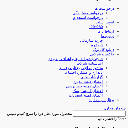
درخواست ها
درخواست نمایندگی
درخواست استخدام
اسپینا اسلب
280*120
ارتباط با ما
درباره ما
چارت سازمانی
تاریخچه
دانلود کاتالوگ
حاکمیت شرکتی
نتایج، چشم اندازها و اهداف راهبردی
اساسنامه شرکت
منشور اخلاق و رفتار حرفه ای
پایداری و عملکرد اجتماعی
گزارشات مالی
اعضای هیئت مدیره
اعضای کمیته حسابرسی
اعضای کمیته ریسک
اعضای کمیته انتصابات
پرتال سهامداران
چیدمان مجازی
محصول مورد نظر خود را سرچ کنیدو سپس
Enter را فشار دهید