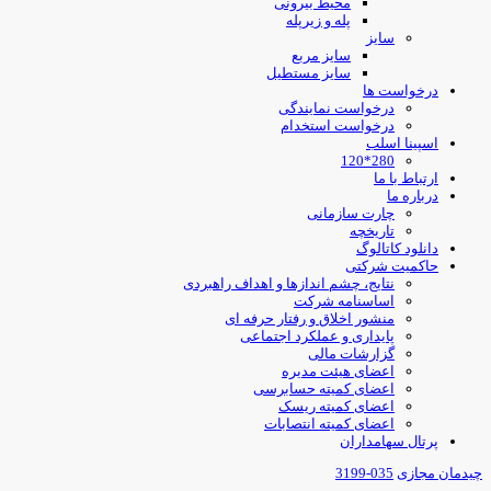
محیط بیرونی
پله و زیرپله
سایز
سایز مربع
سایز مستطیل
درخواست ها
درخواست نمایندگی
درخواست استخدام
اسپینا اسلب
280*120
ارتباط با ما
درباره ما
چارت سازمانی
تاریخچه
دانلود کاتالوگ
حاکمیت شرکتی
نتایج، چشم اندازها و اهداف راهبردی
اساسنامه شرکت
منشور اخلاق و رفتار حرفه ای
پایداری و عملکرد اجتماعی
گزارشات مالی
اعضای هیئت مدیره
اعضای کمیته حسابرسی
اعضای کمیته ریسک
اعضای کمیته انتصابات
پرتال سهامداران
چیدمان مجازی
035-3199