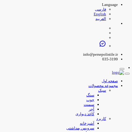
Language
فارسی
English
العربیه
info@persepolistile.ir
035-3199
صفحه اول
مجموعه محصولات
سبک
سنگ
چوب
سمنت
آجر
کاغذ دیواری
کاربرد
آشپزخانه
سرویس بهداشتی