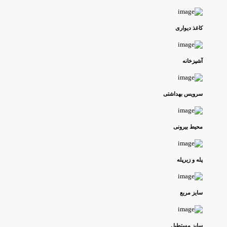
کاغذ دیواری
آشپزخانه
سرویس بهداشتی
محیط بیرونی
پله و زیرپله
سایز مربع
سایز مستطیل