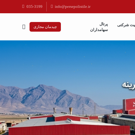
035-3199
info@persepolistile.ir
پرتال
یت شرکتی
چیدمان مجازی
سهامداران