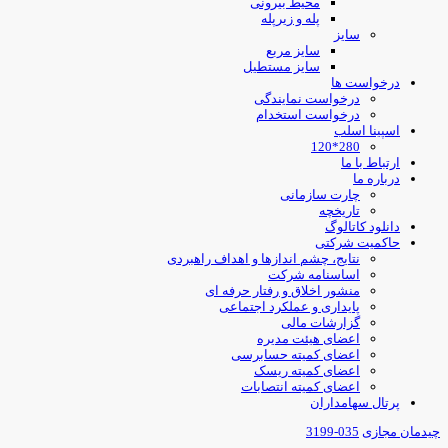
محیط بیرونی
پله و زیرپله
سایز
سایز مربع
سایز مستطیل
درخواست ها
درخواست نمایندگی
درخواست استخدام
اسپینا اسلب
280*120
ارتباط با ما
درباره ما
چارت سازمانی
تاریخچه
دانلود کاتالوگ
حاکمیت شرکتی
نتایج، چشم اندازها و اهداف راهبردی
اساسنامه شرکت
منشور اخلاق و رفتار حرفه ای
پایداری و عملکرد اجتماعی
گزارشات مالی
اعضای هیئت مدیره
اعضای کمیته حسابرسی
اعضای کمیته ریسک
اعضای کمیته انتصابات
پرتال سهامداران
چیدمان مجازی
035-3199