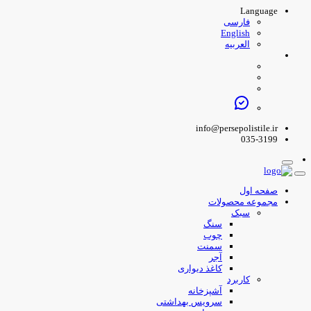
Language
فارسی
English
العربیه
info@persepolistile.ir
035-3199
صفحه اول
مجموعه محصولات
سبک
سنگ
چوب
سمنت
آجر
کاغذ دیواری
کاربرد
آشپزخانه
سرویس بهداشتی