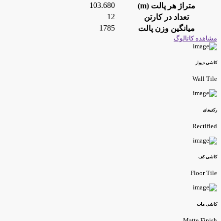
103.680
متراژ هر پالت (m)
12
تعداد در کارتن
1785
میانگین وزن پالت
شاهده کاتالوگ
اشی دیوار
Wall Til
کتیفای
Rectifie
اشی کف
Floor Til
اشی مات
Matte Finis