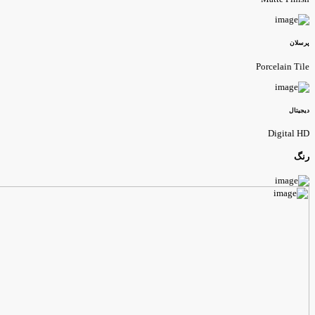
رسلان
Porcelain Til
یجیتال
Digital H
نگ