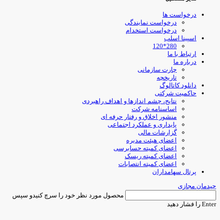
درخواست ها
درخواست نمایندگی
درخواست استخدام
اسپینا اسلب
280*120
ارتباط با ما
درباره ما
چارت سازمانی
تاریخچه
دانلود کاتالوگ
حاکمیت شرکتی
نتایج، چشم اندازها و اهداف راهبردی
اساسنامه شرکت
منشور اخلاق و رفتار حرفه ای
پایداری و عملکرد اجتماعی
گزارشات مالی
اعضای هیئت مدیره
اعضای کمیته حسابرسی
اعضای کمیته ریسک
اعضای کمیته انتصابات
پرتال سهامداران
یدمان مجازی
محصول مورد نظر خود را سرچ کنیدو سپس
Ent را فشار دهید