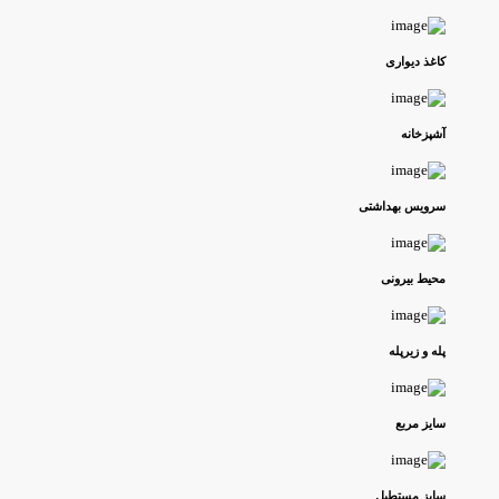
کاغذ دیواری
آشپزخانه
سرویس بهداشتی
محیط بیرونی
پله و زیرپله
سایز مربع
سایز مستطیل