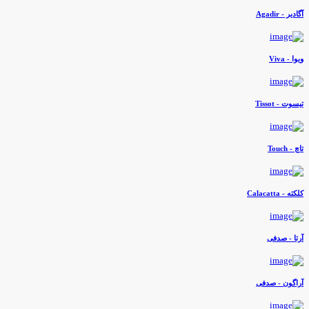
گادیر - Agadir
یوا - Viva
یسوت - Tissot
اچ - Touch
لکته - Calacatta
رتا - صدفی
راگون - صدفی