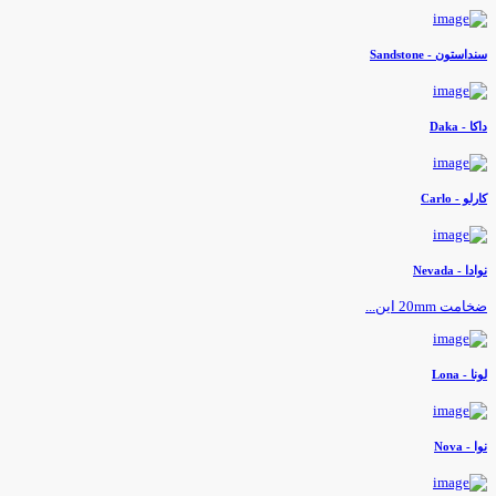
نداستون - Sandstone
اکا - Daka
ارلو - Carlo
وادا - Nevada
خامت 20mm این...
ونا - Lona
وا - Nova