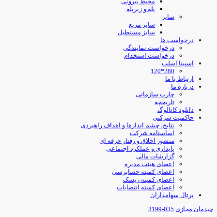
محیط بیرونی
پله و زیرپله
سایز
سایز مربع
سایز مستطیل
درخواست ها
درخواست نمایندگی
درخواست استخدام
اسپینا اسلب
280*120
ارتباط با ما
درباره ما
چارت سازمانی
تاریخچه
دانلود کاتالوگ
حاکمیت شرکتی
نتایج، چشم اندازها و اهداف راهبردی
اساسنامه شرکت
منشور اخلاق و رفتار حرفه ای
پایداری و عملکرد اجتماعی
گزارشات مالی
اعضای هیئت مدیره
اعضای کمیته حسابرسی
اعضای کمیته ریسک
اعضای کمیته انتصابات
پرتال سهامداران
یدمان مجازی
035-3199