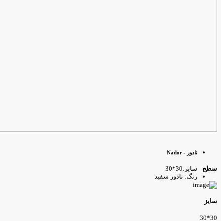
نادور - Nador
سایز:30*30
طح
رنگ: نادور سفید
ایز
30*3