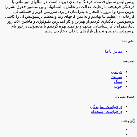
رسپولیس سمبل قدمت، فرهنگ و تمدن دیرینه است. در سالهای دور ملتی با
رهنگی فرهیخته با رعایت عدالت در تعامل با انسانها، اولین منشور حقوق بشر را
دوین نمود و امروز با افتخار به پدرانمان در یزد، سرزمین کویر و خشکسالی،
ارخانه ای عظیم بنا نهادیم و به یمن کاخهای زیبا و معظم پرسپولیس آن را کاشی
رسپولیس نامگذاری کردیم.از بهترین و کار آمدترین تکنولوژی و ماشین آلات روز
نیا، همراه با کارشناسانی متعهد و توانمند بهره گرفتیم تا محصولی درخور نام
رسپولیس تولید و تحویل بازارهای داخلی و خارجی دهیم.
ماس با ما
تماس با ما
حصولات
حیاطی
سمنت
سنگ
چوب
دمات مشتریان
درخواست نمایندگی
درخواست استخدام