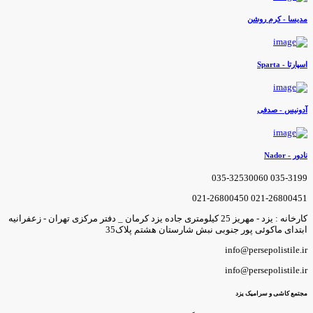
دیسا - کرم روشن
سپارتا - Sparta
دونیس - صدفی
ادور - Nador
035-3199 035-3253006
021-26800451 021-2680045
کارخانه : یزد - مهریز 25 کیلومتری جاده یزد کرمان _ دفتر مرکزی تهران - زعفرانیه
بتدای ماکوئی پور جنوبی نبش شارستان هشتم پلاک35
info@persepolistile.i
info@persepolistile.i
جتمع کاشی و سرامیک یزد