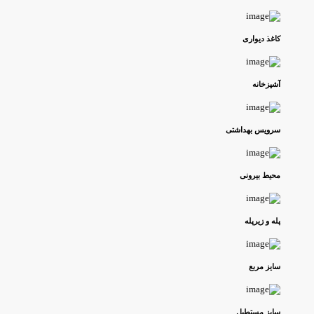
کاغذ دیواری
آشپزخانه
سرویس بهداشتی
محیط بیرونی
پله و زیرپله
سایز مربع
سایز مستطیل