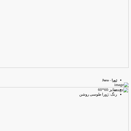
ژورا - Jura
سایز:60*60
رنگ: ژورا طوسی روشن