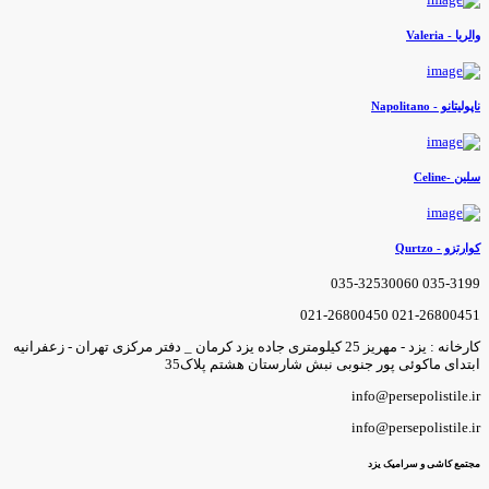
الریا - Valeria
اپولیتانو - Napolitano
لین -Celine
وارتزو - Qurtzo
035-3199 035-3253006
021-26800451 021-2680045
کارخانه : یزد - مهریز 25 کیلومتری جاده یزد کرمان _ دفتر مرکزی تهران - زعفرانیه
بتدای ماکوئی پور جنوبی نبش شارستان هشتم پلاک35
info@persepolistile.i
info@persepolistile.i
جتمع کاشی و سرامیک یزد