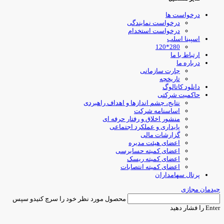
درخواست ها
درخواست نمایندگی
درخواست استخدام
اسپینا اسلب
280*120
ارتباط با ما
درباره ما
چارت سازمانی
تاریخچه
دانلود کاتالوگ
حاکمیت شرکتی
نتایج، چشم اندازها و اهداف راهبردی
اساسنامه شرکت
منشور اخلاق و رفتار حرفه ای
پایداری و عملکرد اجتماعی
گزارشات مالی
اعضای هیئت مدیره
اعضای کمیته حسابرسی
اعضای کمیته ریسک
اعضای کمیته انتصابات
پرتال سهامداران
یدمان مجازی
محصول مورد نظر خود را سرچ کنیدو سپس
Ent را فشار دهید