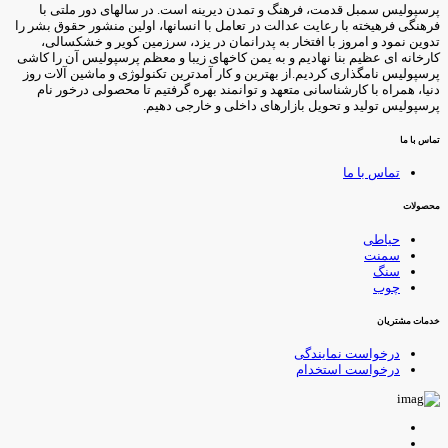
رسپولیس سمبل قدمت، فرهنگ و تمدن دیرینه است. در سالهای دور ملتی با
رهنگی فرهیخته با رعایت عدالت در تعامل با انسانها، اولین منشور حقوق بشر را
دوین نمود و امروز با افتخار به پدرانمان در یزد، سرزمین کویر و خشکسالی،
ارخانه ای عظیم بنا نهادیم و به یمن کاخهای زیبا و معظم پرسپولیس آن را کاشی
رسپولیس نامگذاری کردیم.از بهترین و کار آمدترین تکنولوژی و ماشین آلات روز
نیا، همراه با کارشناسانی متعهد و توانمند بهره گرفتیم تا محصولی درخور نام
رسپولیس تولید و تحویل بازارهای داخلی و خارجی دهیم.
ماس با ما
تماس با ما
حصولات
حیاطی
سمنت
سنگ
چوب
دمات مشتریان
درخواست نمایندگی
درخواست استخدام