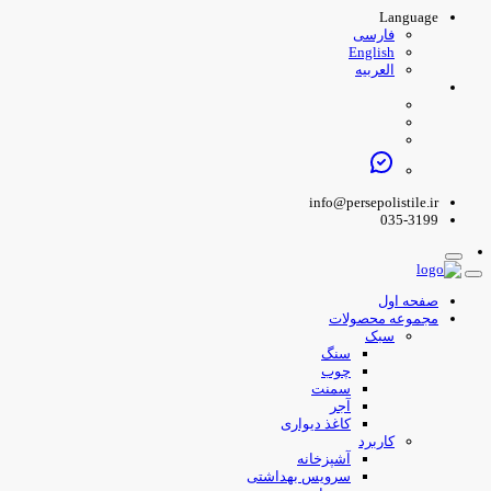
Language
فارسی
English
العربیه
info@persepolistile.ir
035-3199
صفحه اول
مجموعه محصولات
سبک
سنگ
چوب
سمنت
آجر
کاغذ دیواری
کاربرد
آشپزخانه
سرویس بهداشتی