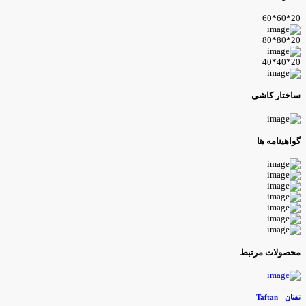
20*60*
20*80*
20*40*
اختار کاشی
واهینامه ها
حصولات مرتبط
فتان - Taftan