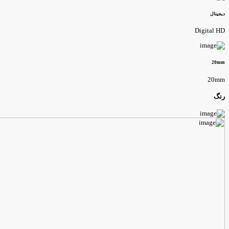
یجیتال
Digital H
20m
20m
نگ