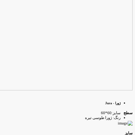
ژورا - Jura
سایز:60*60
طح
رنگ: ژورا طوسی تیره
ایز