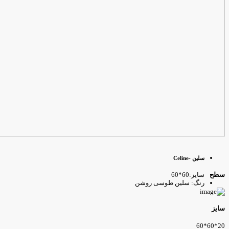
سلین -Celine
سایز:60*60
طح
رنگ: سلین طوسی روشن
ایز
20*60*