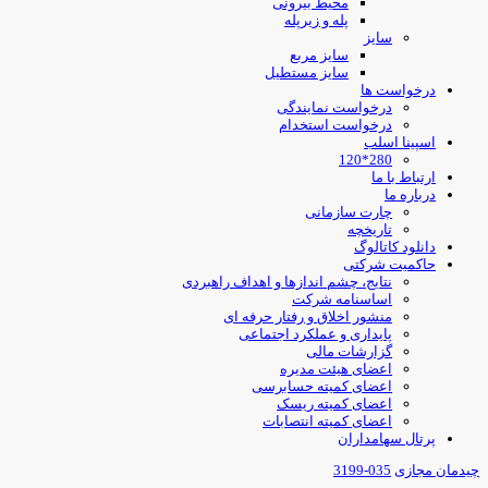
محیط بیرونی
پله و زیرپله
سایز
سایز مربع
سایز مستطیل
درخواست ها
درخواست نمایندگی
درخواست استخدام
اسپینا اسلب
280*120
ارتباط با ما
درباره ما
چارت سازمانی
تاریخچه
دانلود کاتالوگ
حاکمیت شرکتی
نتایج، چشم اندازها و اهداف راهبردی
اساسنامه شرکت
منشور اخلاق و رفتار حرفه ای
پایداری و عملکرد اجتماعی
گزارشات مالی
اعضای هیئت مدیره
اعضای کمیته حسابرسی
اعضای کمیته ریسک
اعضای کمیته انتصابات
پرتال سهامداران
یدمان مجازی
035-3199