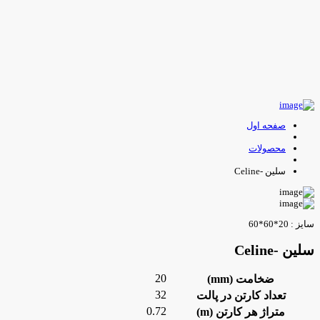
صفحه اول
محصولات
سلین -Celine
ایز : 20*60*60
لین -Celine
20
ضخامت (mm)
32
تعداد کارتن در پالت
0.72
متراژ هر کارتن (m)