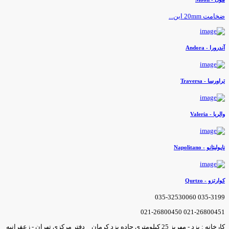
خامت 20mm این...
ندرورا - Andora
راورسا - Traversa
الریا - Valeria
اپولیتانو - Napolitano
وارتزو - Qurtzo
035-3199 035-3253006
021-26800451 021-2680045
کارخانه : یزد - مهریز 25 کیلومتری جاده یزد کرمان _ دفتر مرکزی تهران - زعفرانیه