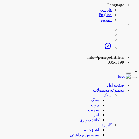
Language
فارسی
English
العربیه
info@persepolistile.ir
035-3199
صفحه اول
مجموعه محصولات
سبک
سنگ
چوب
سمنت
آجر
کاغذ دیواری
کاربرد
آشپزخانه
سرویس بهداشتی