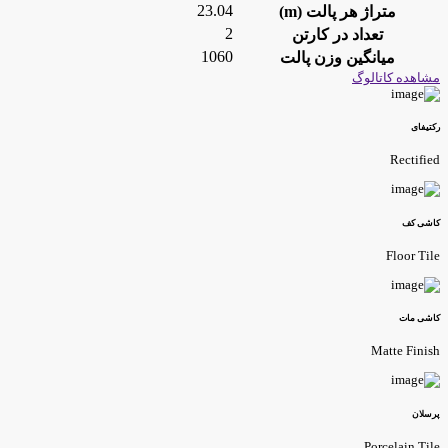
23.04
متراژ هر پالت (m)
2
تعداد در کارتن
1060
میانگین وزن پالت
شاهده کاتالوگ
کتیفای
Rectifie
اشی کف
Floor Til
اشی مات
Matte Finis
رسلان
Porcelain Til