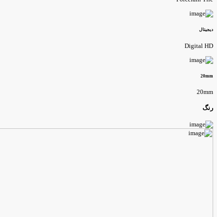
یجیتال
Digital H
20m
20m
نگ