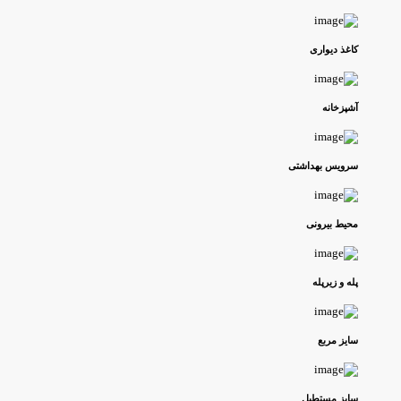
کاغذ دیواری
آشپزخانه
سرویس بهداشتی
محیط بیرونی
پله و زیرپله
سایز مربع
سایز مستطیل