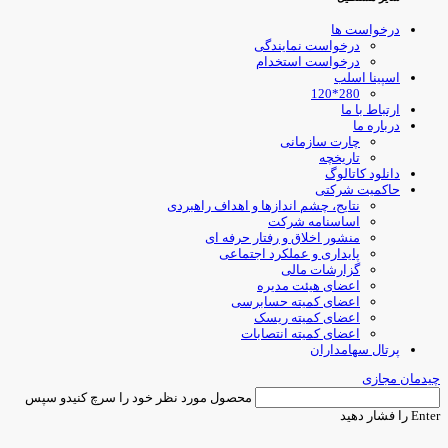
درخواست ها
درخواست نمایندگی
درخواست استخدام
اسپینا اسلب
280*120
ارتباط با ما
درباره ما
چارت سازمانی
تاریخچه
دانلود کاتالوگ
حاکمیت شرکتی
نتایج، چشم اندازها و اهداف راهبردی
اساسنامه شرکت
منشور اخلاق و رفتار حرفه ای
پایداری و عملکرد اجتماعی
گزارشات مالی
اعضای هیئت مدیره
اعضای کمیته حسابرسی
اعضای کمیته ریسک
اعضای کمیته انتصابات
پرتال سهامداران
یدمان مجازی
محصول مورد نظر خود را سرچ کنیدو سپس
Ent را فشار دهید