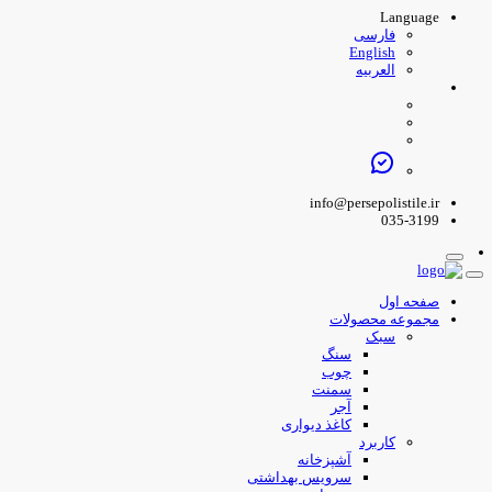
Language
فارسی
English
العربیه
info@persepolistile.ir
035-3199
صفحه اول
مجموعه محصولات
سبک
سنگ
چوب
سمنت
آجر
کاغذ دیواری
کاربرد
آشپزخانه
سرویس بهداشتی