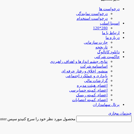
درخواست ها
درخواست نمایندگی
درخواست استخدام
اسپینا اسلب
280*120
ارتباط با ما
درباره ما
چارت سازمانی
تاریخچه
دانلود کاتالوگ
حاکمیت شرکتی
نتایج، چشم اندازها و اهداف راهبردی
اساسنامه شرکت
منشور اخلاق و رفتار حرفه ای
پایداری و عملکرد اجتماعی
گزارشات مالی
اعضای هیئت مدیره
اعضای کمیته حسابرسی
اعضای کمیته ریسک
اعضای کمیته انتصابات
پرتال سهامداران
چیدمان مجازی
محصول مورد نظر خود را سرچ کنیدو سپس Enter را فشار دهید