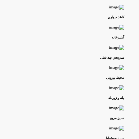
کاغذ دیواری
آشپزخانه
سرویس بهداشتی
محیط بیرونی
پله و زیرپله
سایز مربع
سایز مستطیل