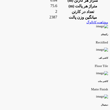
0.84
متراژ هر کارتن (m)
75.6
متراژ هر پالت (m)
2
تعداد در کارتن
2387
میانگین وزن پالت
مشاهده کاتالوگ
رکتیفای
Rectified
کاشی کف
Floor Tile
کاشی مات
Matte Finish
دیجیتال