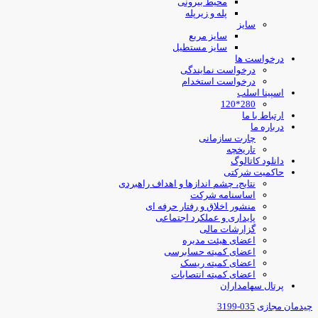
محیط بیرونی
پله و زیرپله
سایز
سایز مربع
سایز مستطیل
درخواست ها
درخواست نمایندگی
درخواست استخدام
اسپینا اسلب
280*120
ارتباط با ما
درباره ما
چارت سازمانی
تاریخچه
دانلود کاتالوگ
حاکمیت شرکتی
نتایج، چشم اندازها و اهداف راهبردی
اساسنامه شرکت
منشور اخلاق و رفتار حرفه ای
پایداری و عملکرد اجتماعی
گزارشات مالی
اعضای هیئت مدیره
اعضای کمیته حسابرسی
اعضای کمیته ریسک
اعضای کمیته انتصابات
پرتال سهامداران
چیدمان مجازی
035-3199