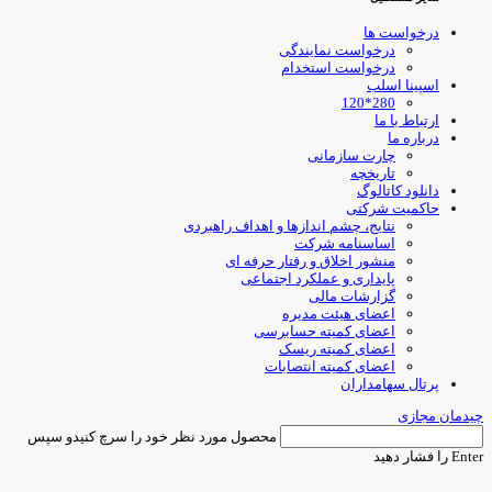
درخواست ها
درخواست نمایندگی
درخواست استخدام
اسپینا اسلب
280*120
ارتباط با ما
درباره ما
چارت سازمانی
تاریخچه
دانلود کاتالوگ
حاکمیت شرکتی
نتایج، چشم اندازها و اهداف راهبردی
اساسنامه شرکت
منشور اخلاق و رفتار حرفه ای
پایداری و عملکرد اجتماعی
گزارشات مالی
اعضای هیئت مدیره
اعضای کمیته حسابرسی
اعضای کمیته ریسک
اعضای کمیته انتصابات
پرتال سهامداران
یدمان مجازی
محصول مورد نظر خود را سرچ کنیدو سپس
Ent را فشار دهید