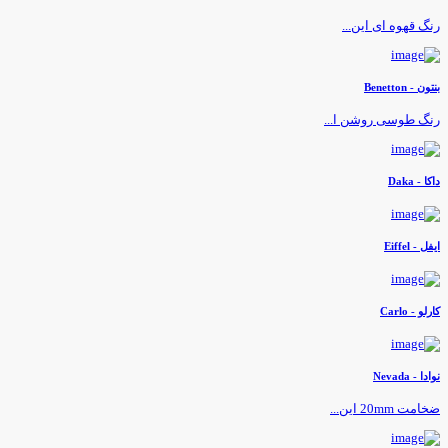
نگ قهوه ای این...
نتون - Benetton
نگ طوسی روشن ا...
اکا - Daka
یفل - Eiffel
ارلو - Carlo
وادا - Nevada
خامت 20mm این...