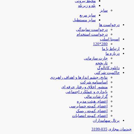
محیط بیرونی
پله و زیرپله
سایز
سایز مربع
سایز مستطیل
درخواست ها
درخواست نمایندگی
درخواست استخدام
اسپینا اسلب
280*120
ارتباط با ما
درباره ما
چارت سازمانی
تاریخچه
دانلود کاتالوگ
حاکمیت شرکتی
نتایج، چشم اندازها و اهداف راهبردی
اساسنامه شرکت
منشور اخلاق و رفتار حرفه ای
پایداری و عملکرد اجتماعی
گزارشات مالی
اعضای هیئت مدیره
اعضای کمیته حسابرسی
اعضای کمیته ریسک
اعضای کمیته انتصابات
پرتال سهامداران
یدمان مجازی
035-3199