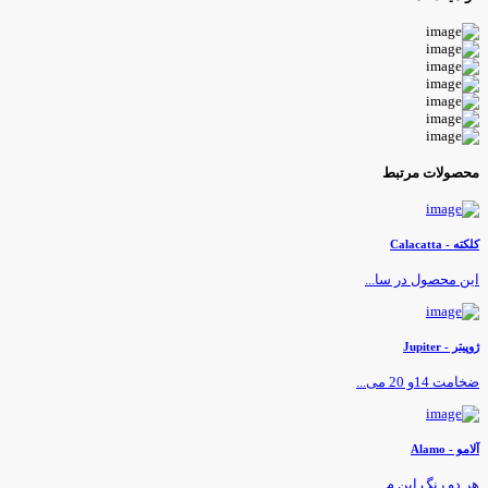
حصولات مرتبط
لکته - Calacatta
ین محصول در سا...
وپیتر - Jupiter
خامت 14و 20 می...
لامو - Alamo
ر دو رنگ این م...