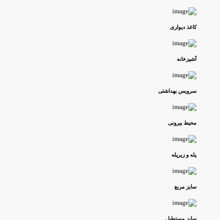
کاغذ دیواری
آشپزخانه
سرویس بهداشتی
محیط بیرونی
پله و زیرپله
سایز مربع
سایز مستطیل