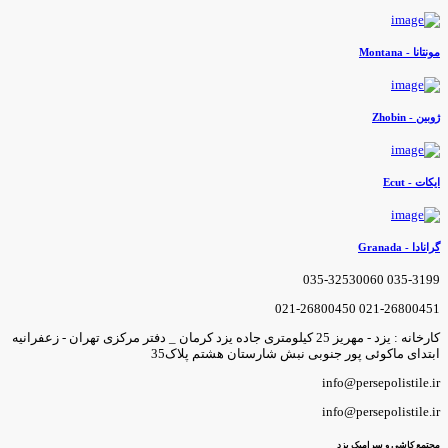
ونتانا - Montana
وبین - Zhobin
یکات - Ecut
رانادا - Granada
035-3199 035-3253006
021-26800451 021-2680045
کارخانه : یزد - مهریز 25 کیلومتری جاده یزد کرمان _ دفتر مرکزی تهران - زعفرانیه
بتدای ماکوئی پور جنوبی نبش شارستان هشتم پلاک35
info@persepolistile.i
info@persepolistile.i
جتمع کاشی و سرامیک یزد