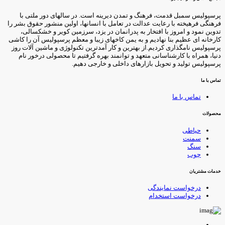
رسپولیس سمبل قدمت، فرهنگ و تمدن دیرینه است. در سالهای دور ملتی با
رهنگی فرهیخته با رعایت عدالت در تعامل با انسانها، اولین منشور حقوق بشر را
دوین نمود و امروز با افتخار به پدرانمان در یزد، سرزمین کویر و خشکسالی،
ارخانه ای عظیم بنا نهادیم و به یمن کاخهای زیبا و معظم پرسپولیس آن را کاشی
رسپولیس نامگذاری کردیم.از بهترین و کار آمدترین تکنولوژی و ماشین آلات روز
نیا، همراه با کارشناسانی متعهد و توانمند بهره گرفتیم تا محصولی درخور نام
رسپولیس تولید و تحویل بازارهای داخلی و خارجی دهیم.
ماس با ما
تماس با ما
حصولات
حیاطی
سمنت
سنگ
چوب
دمات مشتریان
درخواست نمایندگی
درخواست استخدام