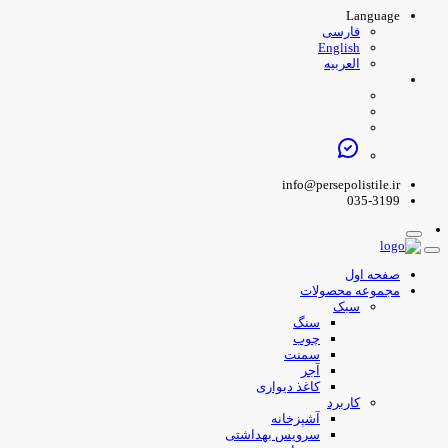
Language
فارسی
English
العربیه
info@persepolistile.ir
035-3199
صفحه اول
مجموعه محصولات
سبک
سنگ
چوب
سمنت
آجر
کاغذ دیواری
کاربرد
آشپزخانه
سرویس بهداشتی