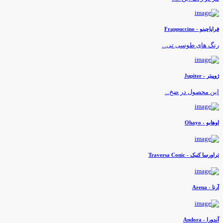
راپاچینو - Frappuccino
نگ های طوسی تی...
وپیتر - Jupiter
ین محصول در ضخ...
وهایو - Ohayo
راورسا کنیک - Traversa Conic
رنا - Arena
ندورا - Andora