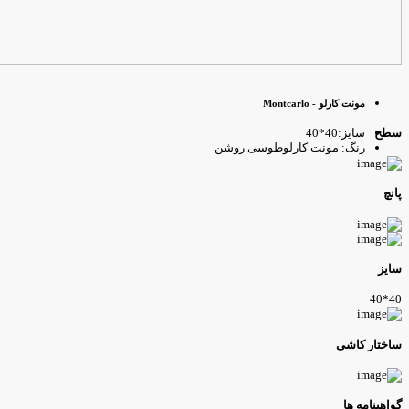
مونت کارلو - Montcarlo
سایز:40*40
طح
رنگ: مونت کارلوطوسی روشن
انچ
ایز
40*4
اختار کاشی
واهینامه ها