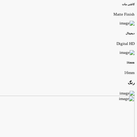
اشی مات
Matte Finis
یجیتال
Digital H
16m
16m
نگ