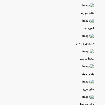
کاغذ دیواری
آشپزخانه
سرویس بهداشتی
محیط بیرونی
پله و زیرپله
سایز مربع
سایز مستطیل