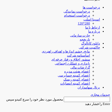
درخواست ها
درخواست نمایندگی
درخواست استخدام
اسپینا اسلب
280*120
ارتباط با ما
درباره ما
چارت سازمانی
تاریخچه
دانلود کاتالوگ
حاکمیت شرکتی
نتایج، چشم اندازها و اهداف راهبردی
اساسنامه شرکت
منشور اخلاق و رفتار حرفه ای
پایداری و عملکرد اجتماعی
گزارشات مالی
اعضای هیئت مدیره
اعضای کمیته حسابرسی
اعضای کمیته ریسک
اعضای کمیته انتصابات
پرتال سهامداران
یدمان مجازی
محصول مورد نظر خود را سرچ کنیدو سپس
Ent را فشار دهید