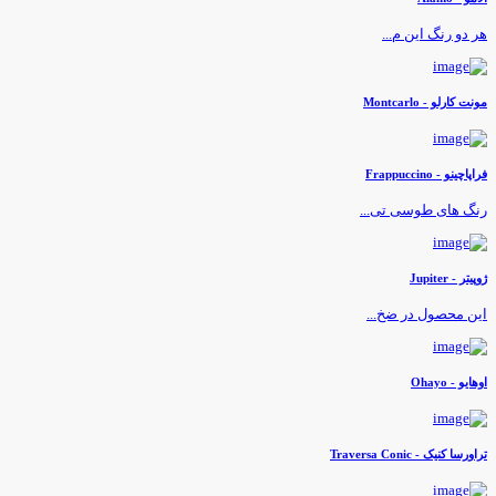
ر دو رنگ این م...
ونت کارلو - Montcarlo
راپاچینو - Frappuccino
نگ های طوسی تی...
وپیتر - Jupiter
ین محصول در ضخ...
وهایو - Ohayo
راورسا کنیک - Traversa Conic