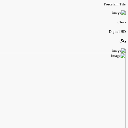
Porcelain Til
یجیتال
Digital H
نگ