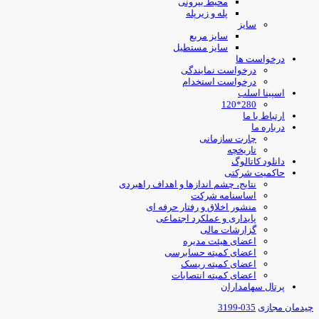
محیط بیرونی
پله و زیرپله
سایز
سایز مربع
سایز مستطیل
درخواست ها
درخواست نمایندگی
درخواست استخدام
اسپینا اسلب
280*120
ارتباط با ما
درباره ما
چارت سازمانی
تاریخچه
دانلود کاتالوگ
حاکمیت شرکتی
نتایج، چشم اندازها و اهداف راهبردی
اساسنامه شرکت
منشور اخلاق و رفتار حرفه ای
پایداری و عملکرد اجتماعی
گزارشات مالی
اعضای هیئت مدیره
اعضای کمیته حسابرسی
اعضای کمیته ریسک
اعضای کمیته انتصابات
پرتال سهامداران
یدمان مجازی
035-3199