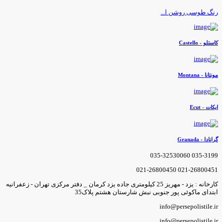
نگ طوسی روشن ا...
استلو - Castello
ونتانا - Montana
یکات - Ecut
رانادا - Granada
035-3199 035-3253006
021-26800451 021-2680045
کارخانه : یزد - مهریز 25 کیلومتری جاده یزد کرمان _ دفتر مرکزی تهران - زعفرانیه
بتدای ماکوئی پور جنوبی نبش شارستان هشتم پلاک35
info@persepolistile.i
info@persepolistile.i