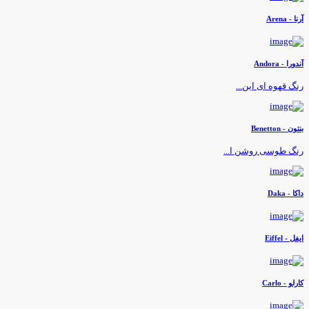
رنا - Arena
ندورا - Andora
نگ قهوه ای این...
نتون - Benetton
نگ طوسی روشن ا...
اکا - Daka
یفل - Eiffel
ارلو - Carlo