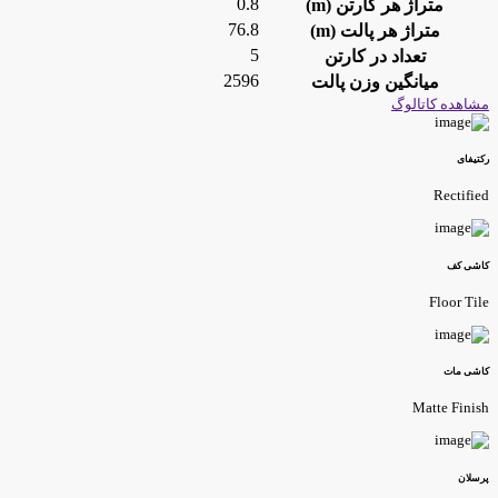
0.8
متراژ هر کارتن (m)
76.8
متراژ هر پالت (m)
5
تعداد در کارتن
2596
میانگین وزن پالت
شاهده کاتالوگ
کتیفای
Rectifie
اشی کف
Floor Til
اشی مات
Matte Finis
رسلان