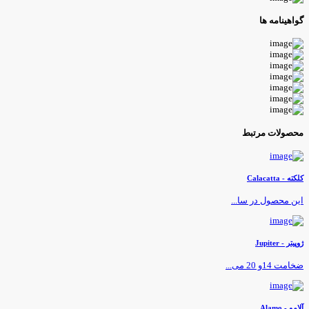
واهینامه ها
حصولات مرتبط
لکته - Calacatta
ین محصول در سا...
وپیتر - Jupiter
خامت 14و 20 می...
لامو - Alamo