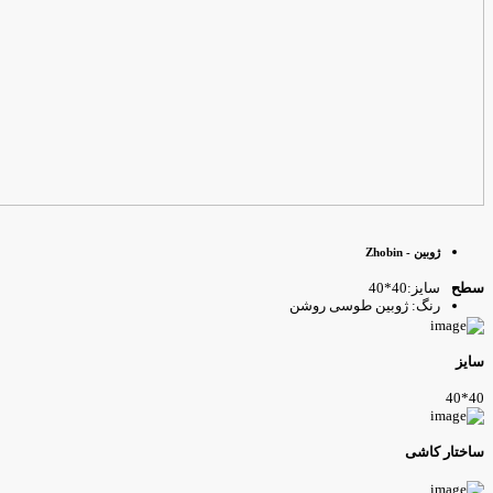
ژوبین - Zhobin
سایز:40*40
طح
رنگ: ژوبین طوسی روشن
ایز
40*4
اختار کاشی