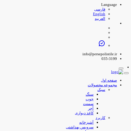
Language
فارسی
English
العربیه
info@persepolistile.ir
035-3199
صفحه اول
مجموعه محصولات
سبک
سنگ
چوب
سمنت
آجر
کاغذ دیواری
کاربرد
آشپزخانه
سرویس بهداشتی