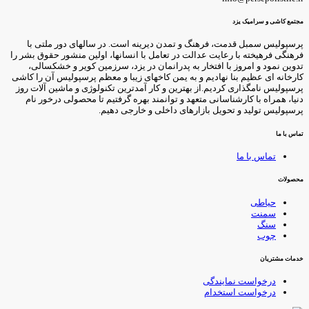
جتمع کاشی و سرامیک یزد
رسپولیس سمبل قدمت، فرهنگ و تمدن دیرینه است. در سالهای دور ملتی با
رهنگی فرهیخته با رعایت عدالت در تعامل با انسانها، اولین منشور حقوق بشر را
دوین نمود و امروز با افتخار به پدرانمان در یزد، سرزمین کویر و خشکسالی،
ارخانه ای عظیم بنا نهادیم و به یمن کاخهای زیبا و معظم پرسپولیس آن را کاشی
رسپولیس نامگذاری کردیم.از بهترین و کار آمدترین تکنولوژی و ماشین آلات روز
نیا، همراه با کارشناسانی متعهد و توانمند بهره گرفتیم تا محصولی درخور نام
رسپولیس تولید و تحویل بازارهای داخلی و خارجی دهیم.
ماس با ما
تماس با ما
حصولات
حیاطی
سمنت
سنگ
چوب
دمات مشتریان
درخواست نمایندگی
درخواست استخدام