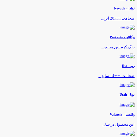
وادا - Nevada
خامت 20mm این...
یکانتو - Pinkanto
نگ کرم این محص...
یو - Rio
خامت 14mm سایز...
وتا - Utah
النسیا - Valencia
ین محصول در سا...