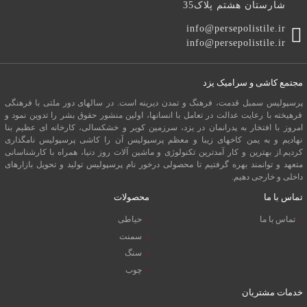
شارستان هشتم پلاک35
info@persepolistile.ir
info@persepolistile.ir
مجتمع کاشی و سرامیک یزد
پرسپولیس سمبل قدمت، فرهنگ و تمدن دیرینه است. در سالهای دور ملتی با فرهنگی
فرهیخته با رعایت عدالت در تعامل با انسانها، اولین منشور حقوق بشر را تدوین نمود و
امروز با افتخار به پدرانمان در یزد، سرزمین کویر و خشکسالی، کارخانه ای عظیم بنا
نهادیم و به یمن کاخهای زیبا و معظم پرسپولیس آن را کاشی پرسپولیس نامگذاری
کردیم.از بهترین و کار آمدترین تکنولوژی و ماشین آلات روز دنیا، همراه با کارشناسانی
متعهد و توانمند بهره گرفتیم تا محصولی درخور نام پرسپولیس تولید و تحویل بازارهای
داخلی و خارجی دهیم.
تماس با ما
محصولات
تماس با ما
حیاطی
سمنت
سنگ
چوب
خدمات مشتریان