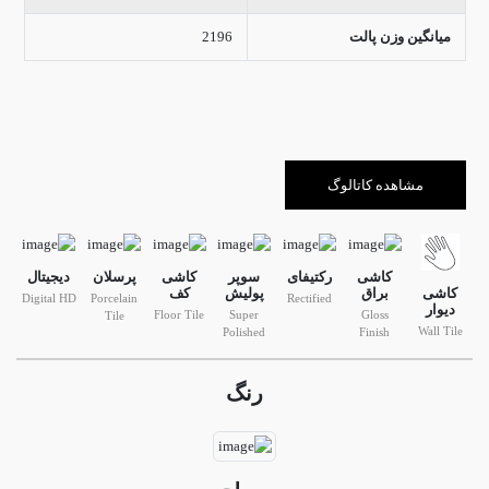
میانگین وزن پالت
2196
مشاهده کاتالوگ
کاشی
رکتیفای
سوپر
کاشی
پرسلان
دیجیتال
کاشی
براق
پولیش
کف
Digital HD
Porcelain
Rectified
دیوار
Floor Tile
Super
Gloss
Tile
Wall Tile
Polished
Finish
رنگ