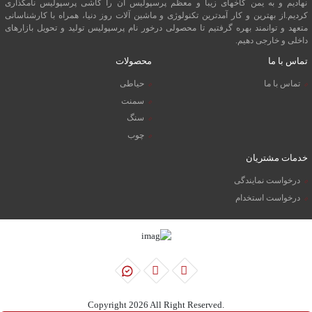
نهادیم و به یمن کاخهای زیبا و معظم پرسپولیس آن را کاشی پرسپولیس نامگذاری
کردیم.از بهترین و کار آمدترین تکنولوژی و ماشین آلات روز دنیا، همراه با کارشناسانی
متعهد و توانمند بهره گرفتیم تا محصولی درخور نام پرسپولیس تولید و تحویل بازارهای
داخلی و خارجی دهیم.
تماس با ما
محصولات
تماس با ما
حیاطی
سمنت
سنگ
چوب
خدمات مشتریان
درخواست نمایندگی
درخواست استخدام
.Copyright 2026 All Right Reserved