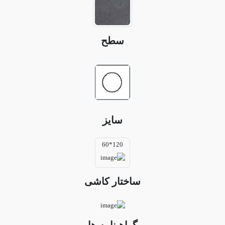
سطح
سایز
120*60
ساختار کاشی