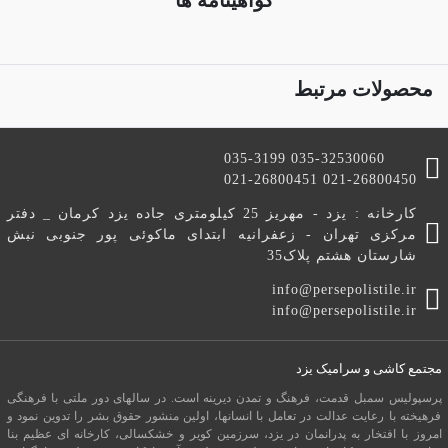
گواهینامه ها
محصولات مرتبط
035-3199 035-32530060
021-26800451 021-26800450
کارخانه : یزد - مهریز 25 کیلومتری جاده یزد کرمان _ دفتر
مرکزی تهران - زعفرانیه ابتدای ماکوئی پور جنوبی نبش
شارستان هشتم پلاک35
info@persepolistile.ir
info@persepolistile.ir
مجتمع کاشی و سرامیک یزد
پرسپولیس سمبل قدمت، فرهنگ و تمدن دیرینه است. در سالهای دور ملتی با فرهنگی
فرهیخته با رعایت عدالت در تعامل با انسانها، اولین منشور حقوق بشر را تدوین نمود و
امروز با افتخار به پدرانمان در یزد، سرزمین کویر و خشکسالی، کارخانه ای عظیم بنا