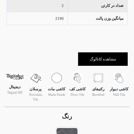
تعداد در کارتن
2
میانگین وزن پالت
2196
مشاهده کاتالوگ
دیجیتال
کاشی دیوار
رکتیفای
کاشی کف
کاشی مات
پرسلان
Digital HD
Porcelain
Matte Finish
Floor Tile
Rectified
Wall Tile
Tile
رنگ