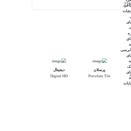
219
اعی
رشات
ای
ت
ه
ای
ه
برسی
ای
ه
ک
پرسلان
دیجیتال
ای
Digital HD
Porcelain Tile
ه
ابات