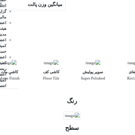
6
میانگین وزن پالت
اجتم
گزا
مالی
اعض
هیئ
مدیر
اعض
مشاهده کاتالوگ
کمیت
حسا
اعض
کمیت
ریس
فای
سوپر پولیش
کاشی کف
کاشی مات
اعض
Matte Finish
Floor Tile
Super Polished
Rect
کمیت
انتص
رنگ
سطح