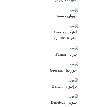
سایز کف برای ای...
ژووان - Juan
اونیکس - Onix
سایز160*80این م...
تیرانا - Tirana
جورجیا - Georgia
برایتون - Briton
بنتون - Benetton