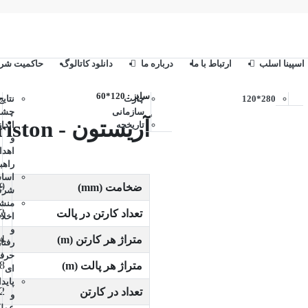
اسپینا اسلب
ارتباط با ما
درباره ما
دانلود کاتالوگ
حاکمیت شر
سایز : 120*60
280*120
چارت
نتایج
سازمانی
چشم
آریستون - Ariston
تاریخچه
انداز
و
اهد
راهب
اساس
9
ضخامت (mm)
شرک
منش
2
تعداد کارتن در پالت
اخلا
و
4
متراژ هر کارتن (m)
رفتار
حرف
8
متراژ هر پالت (m)
ای
پاید
2
تعداد در کارتن
و
عملک