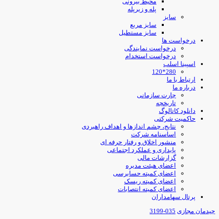
محیط بیرونی
پله و زیرپله
سایز
سایز مربع
سایز مستطیل
درخواست ها
درخواست نمایندگی
درخواست استخدام
اسپینا اسلب
280*120
ارتباط با ما
درباره ما
چارت سازمانی
تاریخچه
دانلود کاتالوگ
حاکمیت شرکتی
نتایج، چشم اندازها و اهداف راهبردی
اساسنامه شرکت
منشور اخلاق و رفتار حرفه ای
پایداری و عملکرد اجتماعی
گزارشات مالی
اعضای هیئت مدیره
اعضای کمیته حسابرسی
اعضای کمیته ریسک
اعضای کمیته انتصابات
پرتال سهامداران
یدمان مجازی
035-3199