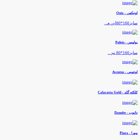
ونیکس - Onix
یز160*80این م...
ولپیس - Pulpis
یز160*80 نیز...
ونتوس - Aventus
لکته گلد - Calacatta Gold
انوب - Danube
یورا - Piura