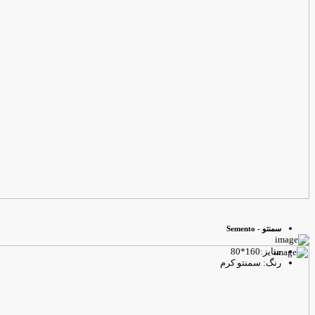
سمنتو - Semento
سایز:160*80
رنگ: سمنتو کرم