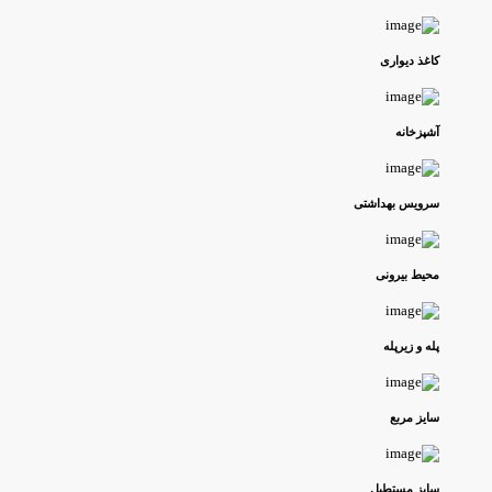
کاغذ دیواری
آشپزخانه
سرویس بهداشتی
محیط بیرونی
پله و زیرپله
سایز مربع
سایز مستطیل