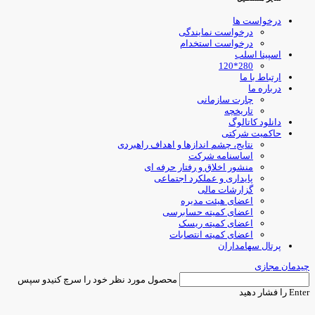
درخواست ها
درخواست نمایندگی
درخواست استخدام
اسپینا اسلب
280*120
ارتباط با ما
درباره ما
چارت سازمانی
تاریخچه
دانلود کاتالوگ
حاکمیت شرکتی
نتایج، چشم اندازها و اهداف راهبردی
اساسنامه شرکت
منشور اخلاق و رفتار حرفه ای
پایداری و عملکرد اجتماعی
گزارشات مالی
اعضای هیئت مدیره
اعضای کمیته حسابرسی
اعضای کمیته ریسک
اعضای کمیته انتصابات
پرتال سهامداران
یدمان مجازی
محصول مورد نظر خود را سرچ کنیدو سپس
Ent را فشار دهید