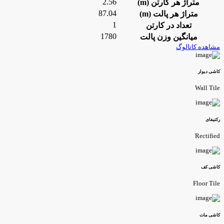
2.56
متراژ هر کارتن (m)
87.04
متراژ هر پالت (m)
1
تعداد در کارتن
1780
میانگین وزن پالت
شاهده کاتالوگ
اشی دیوار
Wall Til
کتیفای
Rectifie
اشی کف
Floor Til
اشی مات