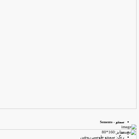
سمنتو - Semento
سایز:160*80
رنگ: سمنتو طوسی روشن