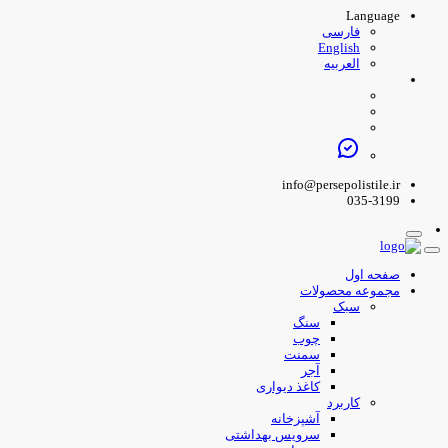
Language
فارسی
English
العربیه
info@persepolistile.ir
035-3199
صفحه اول
مجموعه محصولات
سبک
سنگ
چوب
سمنت
آجر
کاغذ دیواری
کاربرد
آشپزخانه
سرویس بهداشتی