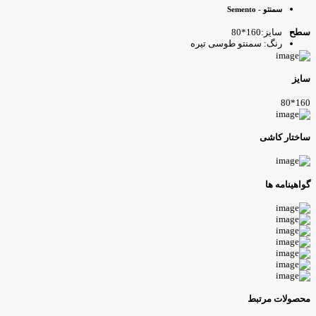
سمنتو - Semento
سایز:160*80
طح
رنگ: سمنتو طوسی تیره
ایز
160*8
اختار کاشی
واهینامه ها
حصولات مرتبط