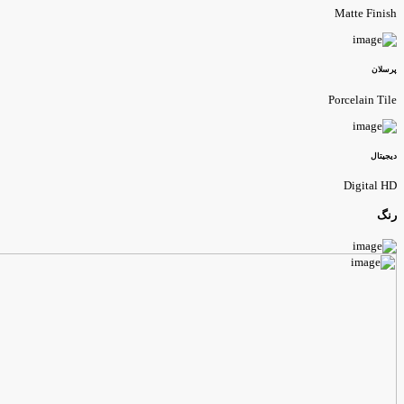
Matte Finis
رسلان
Porcelain Til
یجیتال
Digital H
نگ