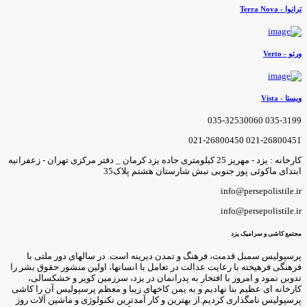
انوا - Terra Nova
رتو - Verto
یستا - Vista
035-3199 035-3253006
021-26800451 021-2680045
کارخانه : یزد - مهریز 25 کیلومتری جاده یزد کرمان _ دفتر مرکزی تهران - زعفرانیه
بتدای ماکوئی پور جنوبی نبش شارستان هشتم پلاک35
info@persepolistile.i
info@persepolistile.i
جتمع کاشی و سرامیک یزد
رسپولیس سمبل قدمت، فرهنگ و تمدن دیرینه است. در سالهای دور ملتی با
رهنگی فرهیخته با رعایت عدالت در تعامل با انسانها، اولین منشور حقوق بشر را
دوین نمود و امروز با افتخار به پدرانمان در یزد، سرزمین کویر و خشکسالی،
ارخانه ای عظیم بنا نهادیم و به یمن کاخهای زیبا و معظم پرسپولیس آن را کاشی
رسپولیس نامگذاری کردیم.از بهترین و کار آمدترین تکنولوژی و ماشین آلات روز