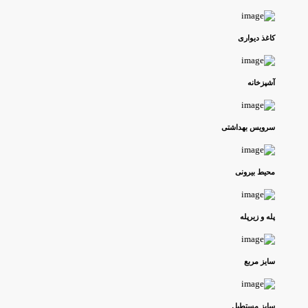
کاغذ دیواری
آشپزخانه
سرویس بهداشتی
محیط بیرونی
پله و زیرپله
سایز مربع
سایز مستطیل