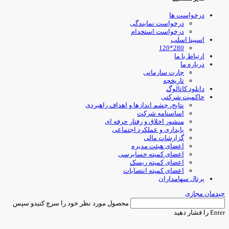
درخواست ها
درخواست نمایندگی
درخواست استخدام
اسپینا اسلب
280*120
ارتباط با ما
درباره ما
چارت سازمانی
تاریخچه
دانلود کاتالوگ
حاکمیت شرکتی
نتایج، چشم اندازها و اهداف راهبردی
اساسنامه شرکت
منشور اخلاق و رفتار حرفه ای
پایداری و عملکرد اجتماعی
گزارشات مالی
اعضای هیئت مدیره
اعضای کمیته حسابرسی
اعضای کمیته ریسک
اعضای کمیته انتصابات
پرتال سهامداران
یدمان مجازی
محصول مورد نظر خود را سرچ کنیدو سپس
Ent را فشار دهید