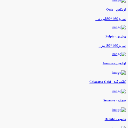
ونیکس - Onix
یز160*80این م...
ولپیس - Pulpis
یز160*80 نیز...
ونتوس - Aventus
لکته گلد - Calacatta Gold
منتو - Semento
انوب - Danube