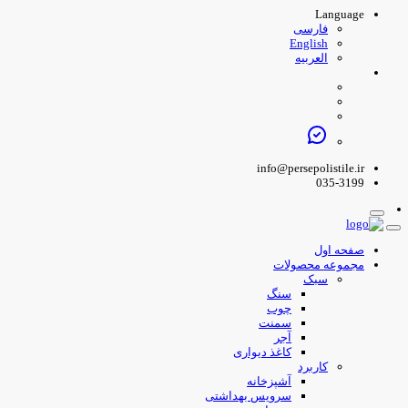
Language
فارسی
English
العربیه
info@persepolistile.ir
035-3199
صفحه اول
مجموعه محصولات
سبک
سنگ
چوب
سمنت
آجر
کاغذ دیواری
کاربرد
آشپزخانه
سرویس بهداشتی