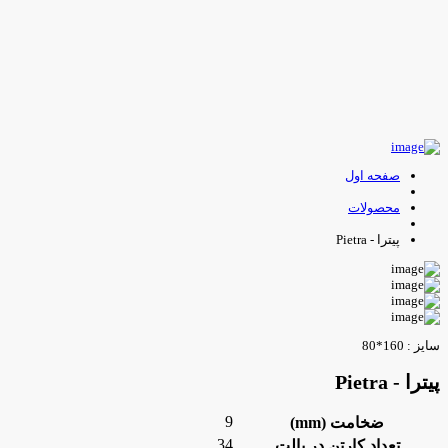
صفحه اول
محصولات
پیترا - Pietra
ایز : 160*80
یترا - Pietra
9
ضخامت (mm)
34
تعداد کارتن در پالت