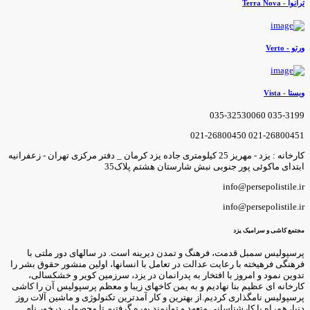
انوا - Terra Nova
رتو - Verto
یستا - Vista
035-3199 035-3253006
021-26800451 021-2680045
کارخانه : یزد - مهریز 25 کیلومتری جاده یزد کرمان _ دفتر مرکزی تهران - زعفرانیه
بتدای ماکوئی پور جنوبی نبش شارستان هشتم پلاک35
info@persepolistile.i
info@persepolistile.i
جتمع کاشی و سرامیک یزد
رسپولیس سمبل قدمت، فرهنگ و تمدن دیرینه است. در سالهای دور ملتی با
رهنگی فرهیخته با رعایت عدالت در تعامل با انسانها، اولین منشور حقوق بشر را
دوین نمود و امروز با افتخار به پدرانمان در یزد، سرزمین کویر و خشکسالی،
ارخانه ای عظیم بنا نهادیم و به یمن کاخهای زیبا و معظم پرسپولیس آن را کاشی
رسپولیس نامگذاری کردیم.از بهترین و کار آمدترین تکنولوژی و ماشین آلات روز
نیا، همراه با کارشناسانی متعهد و توانمند بهره گرفتیم تا محصولی درخور نام