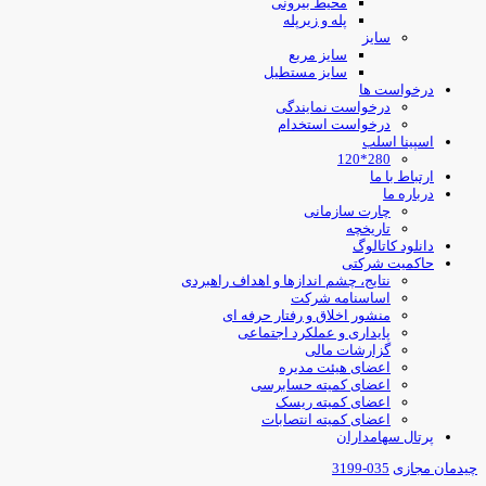
محیط بیرونی
پله و زیرپله
سایز
سایز مربع
سایز مستطیل
درخواست ها
درخواست نمایندگی
درخواست استخدام
اسپینا اسلب
280*120
ارتباط با ما
درباره ما
چارت سازمانی
تاریخچه
دانلود کاتالوگ
حاکمیت شرکتی
نتایج، چشم اندازها و اهداف راهبردی
اساسنامه شرکت
منشور اخلاق و رفتار حرفه ای
پایداری و عملکرد اجتماعی
گزارشات مالی
اعضای هیئت مدیره
اعضای کمیته حسابرسی
اعضای کمیته ریسک
اعضای کمیته انتصابات
پرتال سهامداران
یدمان مجازی
035-3199