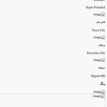
Super Polishe
اشی کف
Floor Til
رسلان
Porcelain Til
یجیتال
Digital H
نگ