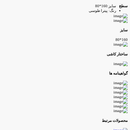
سایز:160*80
طح
رنگ: پیترا طوسی
ایز
160*8
اختار کاشی
واهینامه ها
حصولات مرتبط