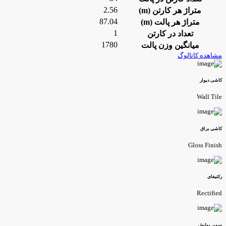
2.56
متراژ هر کارتن (m)
87.04
متراژ هر پالت (m)
1
تعداد در کارتن
1780
میانگین وزن پالت
شاهده کاتالوگ
اشی دیوار
Wall Til
اشی براق
Gloss Finis
کتیفای
Rectifie
وپر پولیش