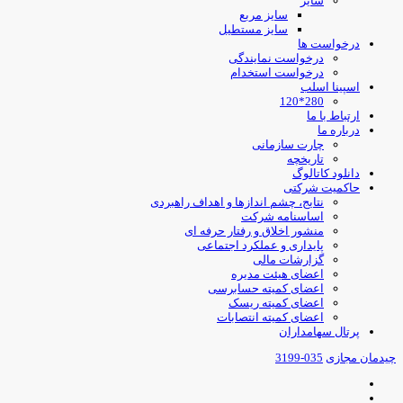
سایز
سایز مربع
سایز مستطیل
درخواست ها
درخواست نمایندگی
درخواست استخدام
اسپینا اسلب
280*120
ارتباط با ما
درباره ما
چارت سازمانی
تاریخچه
دانلود کاتالوگ
حاکمیت شرکتی
نتایج، چشم اندازها و اهداف راهبردی
اساسنامه شرکت
منشور اخلاق و رفتار حرفه ای
پایداری و عملکرد اجتماعی
گزارشات مالی
اعضای هیئت مدیره
اعضای کمیته حسابرسی
اعضای کمیته ریسک
اعضای کمیته انتصابات
پرتال سهامداران
چیدمان مجازی
035-3199