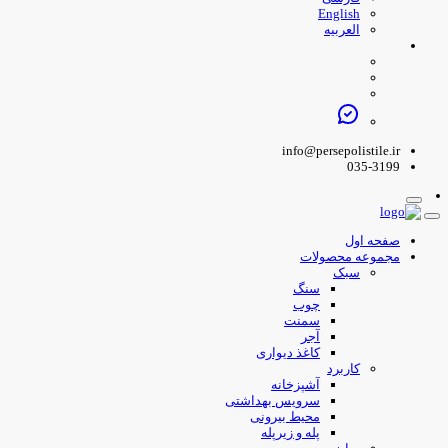
English
العربیه
info@persepolistile.ir
035-3199
صفحه اول
مجموعه محصولات
سبک
سنگ
چوب
سمنت
آجر
کاغذ دیواری
کاربرد
آشپزخانه
سرویس بهداشتی
محیط بیرونی
پله و زیرپله