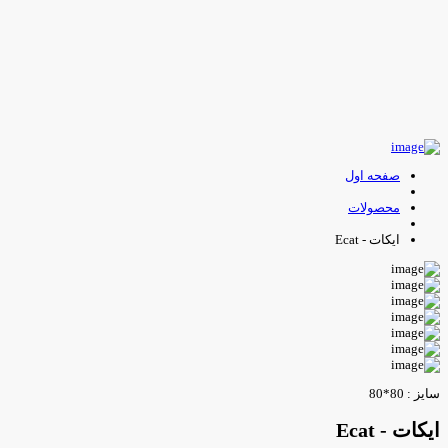
صفحه اول
محصولات
ایکات - Ecat
ایز : 80*80
یکات - Ecat