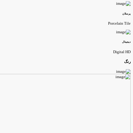
رسلان
Porcelain Til
یجیتال
Digital H
نگ