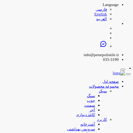
Language
فارسی
English
العربیه
info@persepolistile.ir
035-3199
صفحه اول
مجموعه محصولات
سبک
سنگ
چوب
سمنت
آجر
کاغذ دیواری
کاربرد
آشپزخانه
سرویس بهداشتی