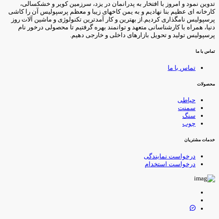
دوین نمود و امروز با افتخار به پدرانمان در یزد، سرزمین کویر و خشکسالی،
ارخانه ای عظیم بنا نهادیم و به یمن کاخهای زیبا و معظم پرسپولیس آن را کاشی
رسپولیس نامگذاری کردیم.از بهترین و کار آمدترین تکنولوژی و ماشین آلات روز
نیا، همراه با کارشناسانی متعهد و توانمند بهره گرفتیم تا محصولی درخور نام
رسپولیس تولید و تحویل بازارهای داخلی و خارجی دهیم.
ماس با ما
تماس با ما
حصولات
حیاطی
سمنت
سنگ
چوب
دمات مشتریان
درخواست نمایندگی
درخواست استخدام