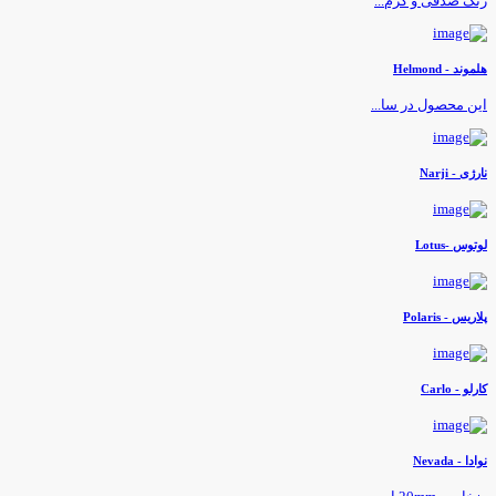
نگ صدفی و کرم...
لموند - Helmond
ین محصول در سا...
ارژی - Narji
وتوس -Lotus
لاریس - Polaris
ارلو - Carlo
وادا - Nevada