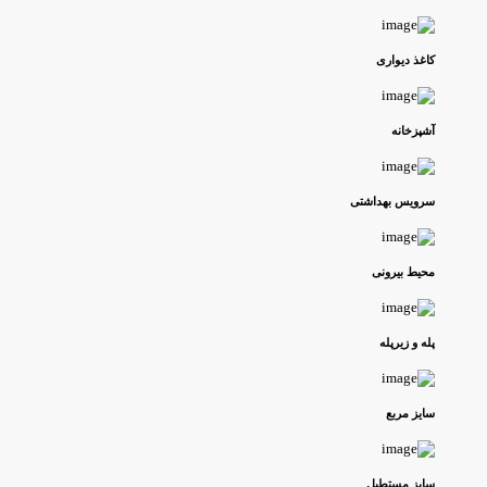
کاغذ دیواری
آشپزخانه
سرویس بهداشتی
محیط بیرونی
پله و زیرپله
سایز مربع
سایز مستطیل