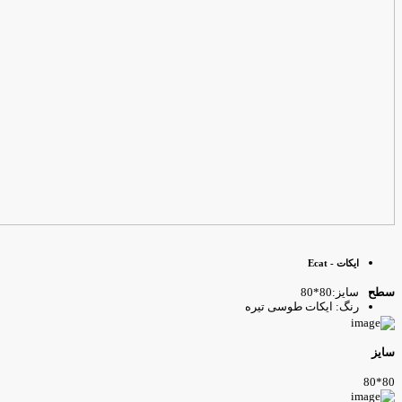
ایکات - Ecat
سایز:80*80
طح
رنگ: ایکات طوسی تیره
ایز
80*8