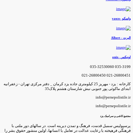
اسکو -vasco
لبرت - Albert
ونیکس -onix
035-3199 035-3253006
021-26800451 021-2680045
کارخانه : یزد - مهریز 25 کیلومتری جاده یزد کرمان _ دفتر مرکزی تهران - زعفرانیه
بتدای ماکوئی پور جنوبی نبش شارستان هشتم پلاک35
info@persepolistile.i
info@persepolistile.i
جتمع کاشی و سرامیک یزد
رسپولیس سمبل قدمت، فرهنگ و تمدن دیرینه است. در سالهای دور ملتی با
رهنگی فرهیخته با رعایت عدالت در تعامل با انسانها، اولین منشور حقوق بشر را