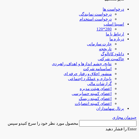
درخواست ها
درخواست نمایندگی
درخواست استخدام
اسپینا اسلب
280*120
ارتباط با ما
درباره ما
چارت سازمانی
تاریخچه
دانلود کاتالوگ
حاکمیت شرکتی
نتایج، چشم اندازها و اهداف راهبردی
اساسنامه شرکت
منشور اخلاق و رفتار حرفه ای
پایداری و عملکرد اجتماعی
گزارشات مالی
اعضای هیئت مدیره
اعضای کمیته حسابرسی
اعضای کمیته ریسک
اعضای کمیته انتصابات
پرتال سهامداران
یدمان مجازی
محصول مورد نظر خود را سرچ کنیدو سپس
Ent را فشار دهید