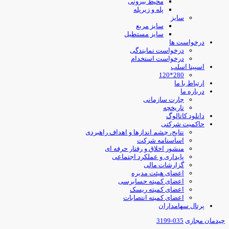
محیط بیرونی
پله و زیرپله
سایز
سایز مربع
سایز مستطیل
درخواست ها
درخواست نمایندگی
درخواست استخدام
اسپینا اسلب
280*120
ارتباط با ما
درباره ما
چارت سازمانی
تاریخچه
دانلود کاتالوگ
حاکمیت شرکتی
نتایج، چشم اندازها و اهداف راهبردی
اساسنامه شرکت
منشور اخلاق و رفتار حرفه ای
پایداری و عملکرد اجتماعی
گزارشات مالی
اعضای هیئت مدیره
اعضای کمیته حسابرسی
اعضای کمیته ریسک
اعضای کمیته انتصابات
پرتال سهامداران
یدمان مجازی
035-3199