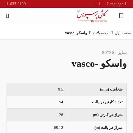
035-3199
Language
فارسی
English
العربیه
صفحه اول
محصولات
واسکو -vasco
سایز : 80*80
واسکو -vasco
ضخامت (mm)
9.5
تعداد کارتن در پالت
54
متراژ هر کارتن (m)
1.28
متراژ هر پالت (m)
69.12