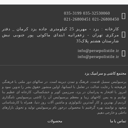
035-3199 035-32530060
021-26800451 021-26800450
کارخانه : یزد - مهریز 25 کیلومتری جاده یزد کرمان _ دفتر
مرکزی تهران - زعفرانیه ابتدای ماکوئی پور جنوبی نبش
شارستان هشتم پلاک35
info@persepolistile.ir
info@persepolistile.ir
مجتمع کاشی و سرامیک یزد
پرسپولیس سمبل قدمت، فرهنگ و تمدن دیرینه است. در سالهای دور ملتی با فرهنگی
فرهیخته با رعایت عدالت در تعامل با انسانها، اولین منشور حقوق بشر را تدوین نمود و
امروز با افتخار به پدرانمان در یزد، سرزمین کویر و خشکسالی، کارخانه ای عظیم بنا
نهادیم و به یمن کاخهای زیبا و معظم پرسپولیس آن را کاشی پرسپولیس نامگذاری
کردیم.از بهترین و کار آمدترین تکنولوژی و ماشین آلات روز دنیا، همراه با کارشناسانی
متعهد و توانمند بهره گرفتیم تا محصولی درخور نام پرسپولیس تولید و تحویل بازارهای
داخلی و خارجی دهیم.
تماس با ما
محصولات