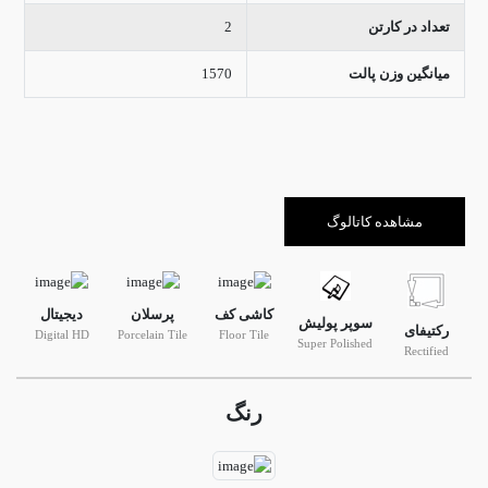
تعداد در کارتن
2
میانگین وزن پالت
1570
مشاهده کاتالوگ
کاشی کف
پرسلان
دیجیتال
سوپر پولیش
رکتیفای
Digital HD
Porcelain Tile
Floor Tile
Super Polished
Rectified
رنگ