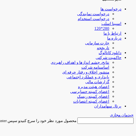
درخواست ها
درخواست نمایندگی
درخواست استخدام
اسپینا اسلب
280*120
ارتباط با ما
درباره ما
چارت سازمانی
تاریخچه
دانلود کاتالوگ
حاکمیت شرکتی
نتایج، چشم اندازها و اهداف راهبردی
اساسنامه شرکت
منشور اخلاق و رفتار حرفه ای
پایداری و عملکرد اجتماعی
گزارشات مالی
اعضای هیئت مدیره
اعضای کمیته حسابرسی
اعضای کمیته ریسک
اعضای کمیته انتصابات
پرتال سهامداران
چیدمان مجازی
محصول مورد نظر خود را سرچ کنیدو سپس Enter را فشار دهید