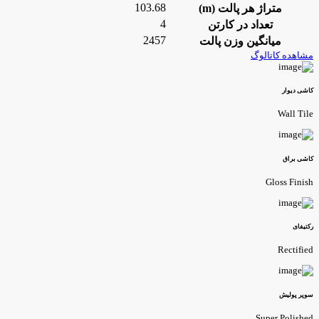
103.68
متراژ هر پالت (m)
4
تعداد در کارتن
2457
میانگین وزن پالت
مشاهده کاتالوگ
کاشی دیوار
Wall Tile
کاشی براق
Gloss Finish
رکتیفای
Rectified
سوپر پولیش
Super Polished