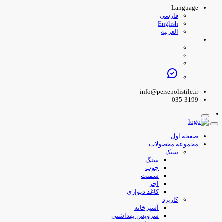
Language
فارسی
English
العربیه
info@persepolistile.ir
035-3199
صفحه اول
مجموعه محصولات
سبک
سنگ
چوب
سمنت
آجر
کاغذ دیواری
کاربرد
آشپزخانه
سرویس بهداشتی