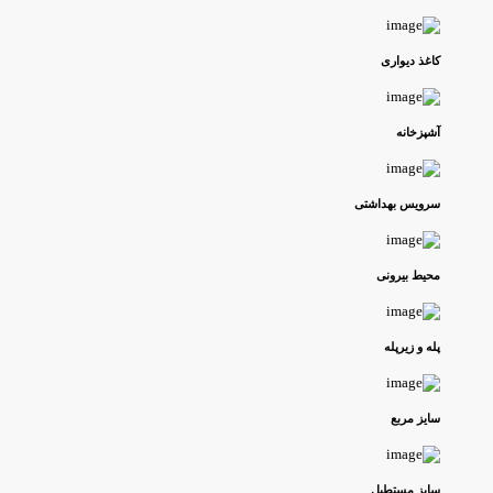
کاغذ دیواری
آشپزخانه
سرویس بهداشتی
محیط بیرونی
پله و زیرپله
سایز مربع
سایز مستطیل