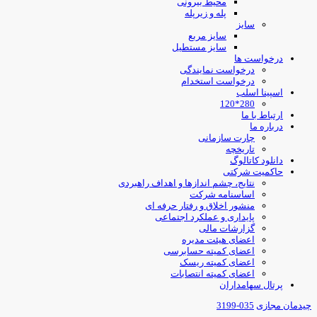
محیط بیرونی
پله و زیرپله
سایز
سایز مربع
سایز مستطیل
درخواست ها
درخواست نمایندگی
درخواست استخدام
اسپینا اسلب
280*120
ارتباط با ما
درباره ما
چارت سازمانی
تاریخچه
دانلود کاتالوگ
حاکمیت شرکتی
نتایج، چشم اندازها و اهداف راهبردی
اساسنامه شرکت
منشور اخلاق و رفتار حرفه ای
پایداری و عملکرد اجتماعی
گزارشات مالی
اعضای هیئت مدیره
اعضای کمیته حسابرسی
اعضای کمیته ریسک
اعضای کمیته انتصابات
پرتال سهامداران
چیدمان مجازی
035-3199