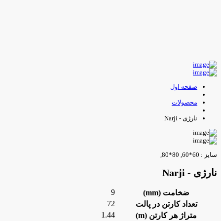
صفحه اول
محصولات
نارژی - Narji
سایز : 60*60, 80*80,
نارژی - Narji
9
ضخامت (mm)
72
تعداد کارتن در پالت
1.44
متراژ هر کارتن (m)