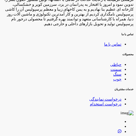
دوین نمود و امروز با افتخار به پدرانمان در یزد، سرزمین کویر و خشکسالی،
ارخانه ای عظیم بنا نهادیم و به یمن کاخهای زیبا و معظم پرسپولیس آن را کاشی
رسپولیس نامگذاری کردیم.از بهترین و کار آمدترین تکنولوژی و ماشین آلات روز
نیا، همراه با کارشناسانی متعهد و توانمند بهره گرفتیم تا محصولی درخور نام
رسپولیس تولید و تحویل بازارهای داخلی و خارجی دهیم.
ماس با ما
تماس با ما
حصولات
حیاطی
سمنت
سنگ
چوب
دمات مشتریان
درخواست نمایندگی
درخواست استخدام