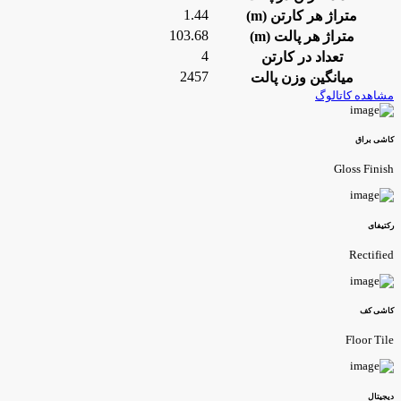
1.44
متراژ هر کارتن (m)
103.68
متراژ هر پالت (m)
4
تعداد در کارتن
2457
میانگین وزن پالت
شاهده کاتالوگ
اشی براق
Gloss Finis
کتیفای
Rectifie
اشی کف
Floor Til
یجیتال