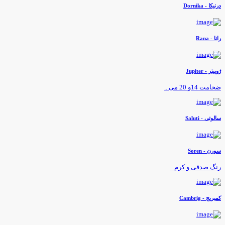
رنیکا - Dornika
انا - Rana
وپیتر - Jupiter
خامت 14و 20 می...
الوتی - Saluti
ورن - Soren
نگ صدفی و کرم...
مبريج - Cambrig