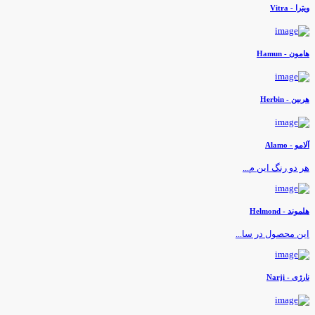
یترا - Vitra
امون - Hamun
ربین - Herbin
لامو - Alamo
ر دو رنگ این م...
لموند - Helmond
ین محصول در سا...
ارژی - Narji