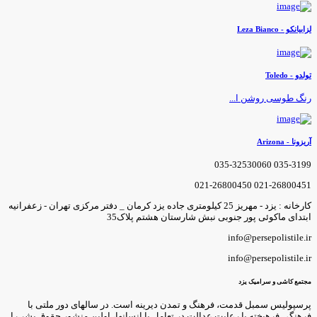
زابیانکو - Leza Bianco
ولدو - Toledo
نگ طوسی روشن ا...
ریزونا - Arizona
035-3199 035-3253006
021-26800451 021-2680045
کارخانه : یزد - مهریز 25 کیلومتری جاده یزد کرمان _ دفتر مرکزی تهران - زعفرانیه
بتدای ماکوئی پور جنوبی نبش شارستان هشتم پلاک35
info@persepolistile.i
info@persepolistile.i
جتمع کاشی و سرامیک یزد
رسپولیس سمبل قدمت، فرهنگ و تمدن دیرینه است. در سالهای دور ملتی با
رهنگی فرهیخته با رعایت عدالت در تعامل با انسانها، اولین منشور حقوق بشر را