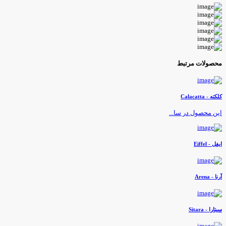
حصولات مرتبط
لکته - Calacatta
ین محصول در سا...
یفل - Eiffel
رنا - Arena
یتارا - Sitara