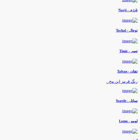
ارژی - Narji
وچال - Tochal
یمیر - Timir
فتان - Taftan
نگ قرمز این مح...
یاتل - Seattle
ومو - Lomo