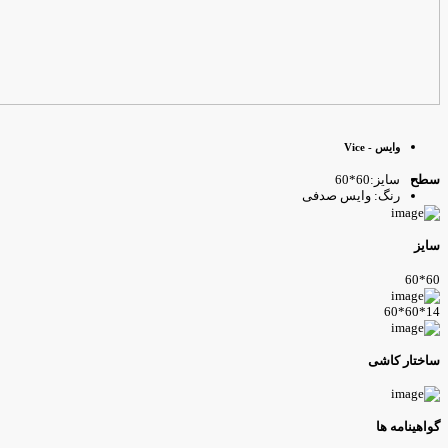
وایس - Vice
سایز:60*60
طح
رنگ: وایس صدفی
ایز
60*6
14*60*
اختار کاشی
واهینامه ها