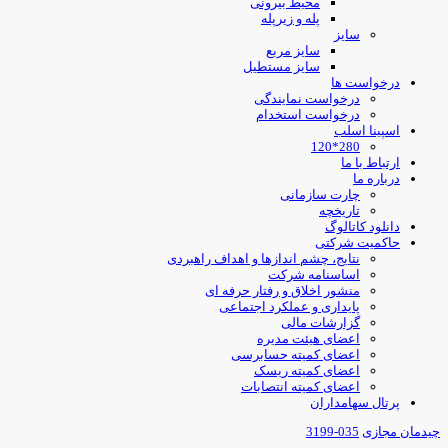
محیط بیرونی
پله و زیرپله
سایز
سایز مربع
سایز مستطیل
درخواست ها
درخواست نمایندگی
درخواست استخدام
اسپینا اسلب
280*120
ارتباط با ما
درباره ما
چارت سازمانی
تاریخچه
دانلود کاتالوگ
حاکمیت شرکتی
نتایج، چشم اندازها و اهداف راهبردی
اساسنامه شرکت
منشور اخلاق و رفتار حرفه ای
پایداری و عملکرد اجتماعی
گزارشات مالی
اعضای هیئت مدیره
اعضای کمیته حسابرسی
اعضای کمیته ریسک
اعضای کمیته انتصابات
پرتال سهامداران
یدمان مجازی
035-3199