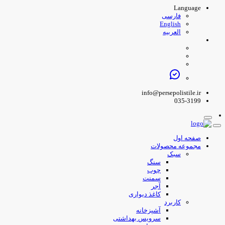
Language
فارسی
English
العربیه
info@persepolistile.ir
035-3199
صفحه اول
مجموعه محصولات
سبک
سنگ
چوب
سمنت
آجر
کاغذ دیواری
کاربرد
آشپزخانه
سرویس بهداشتی