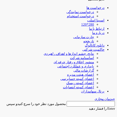
درخواست ها
درخواست نمایندگی
درخواست استخدام
اسپینا اسلب
280*120
ارتباط با ما
درباره ما
چارت سازمانی
تاریخچه
دانلود کاتالوگ
حاکمیت شرکتی
نتایج، چشم اندازها و اهداف راهبردی
اساسنامه شرکت
منشور اخلاق و رفتار حرفه ای
پایداری و عملکرد اجتماعی
گزارشات مالی
اعضای هیئت مدیره
اعضای کمیته حسابرسی
اعضای کمیته ریسک
اعضای کمیته انتصابات
پرتال سهامداران
یدمان مجازی
محصول مورد نظر خود را سرچ کنیدو سپس
Ent را فشار دهید