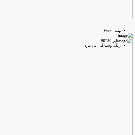
وستا - Vesta
سایز:30*90
رنگ: وستا گل آبی تیره