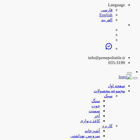
Language
فارسی
English
العربیه
info@persepolistile.ir
035-3199
صفحه اول
مجموعه محصولات
سبک
سنگ
چوب
سمنت
آجر
کاغذ دیواری
کاربرد
آشپزخانه
سرویس بهداشتی