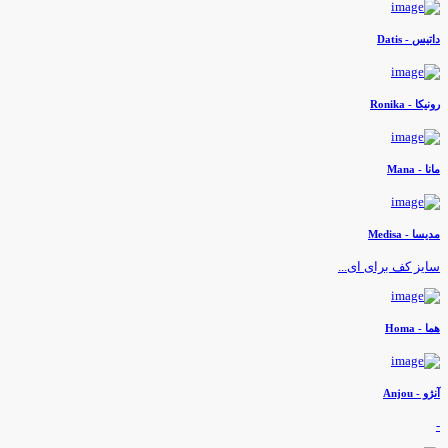
اتیس - Datis
ونیکا - Ronika
انا - Mana
دیسا - Medisa
ایز کف برای ای...
ما - Homa
نژو - Anjou