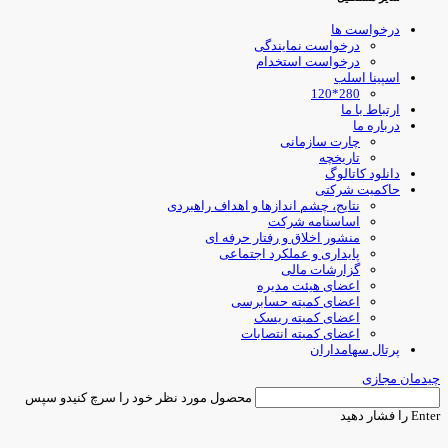
درخواست ها
درخواست نمایندگی
درخواست استخدام
اسپینا اسلب
280*120
ارتباط با ما
درباره ما
چارت سازمانی
تاریخچه
دانلود کاتالوگ
حاکمیت شرکتی
نتایج، چشم اندازها و اهداف راهبردی
اساسنامه شرکت
منشور اخلاق و رفتار حرفه ای
پایداری و عملکرد اجتماعی
گزارشات مالی
اعضای هیئت مدیره
اعضای کمیته حسابرسی
اعضای کمیته ریسک
اعضای کمیته انتصابات
پرتال سهامداران
یدمان مجازی
محصول مورد نظر خود را سرچ کنیدو سپس
Ent را فشار دهید