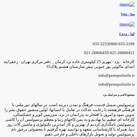
یتا - Vita
وا - Cova
035-3199 035-3253006
021-26800451 021-2680045
کارخانه : یزد - مهریز 25 کیلومتری جاده یزد کرمان _ دفتر مرکزی تهران - زعفرانیه
بتدای ماکوئی پور جنوبی نبش شارستان هشتم پلاک35
info@persepolistile.i
info@persepolistile.i
جتمع کاشی و سرامیک یزد
رسپولیس سمبل قدمت، فرهنگ و تمدن دیرینه است. در سالهای دور ملتی با
رهنگی فرهیخته با رعایت عدالت در تعامل با انسانها، اولین منشور حقوق بشر را
دوین نمود و امروز با افتخار به پدرانمان در یزد، سرزمین کویر و خشکسالی،
ارخانه ای عظیم بنا نهادیم و به یمن کاخهای زیبا و معظم پرسپولیس آن را کاشی
رسپولیس نامگذاری کردیم.از بهترین و کار آمدترین تکنولوژی و ماشین آلات روز
نیا، همراه با کارشناسانی متعهد و توانمند بهره گرفتیم تا محصولی درخور نام
رسپولیس تولید و تحویل بازارهای داخلی و خارجی دهیم.