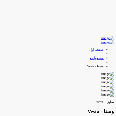
صفحه اول
محصولات
وستا - Vesta
ایز : 90*30
ستا - Vesta