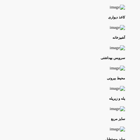
کاغذ دیواری
آشپزخانه
سرویس بهداشتی
محیط بیرونی
پله و زیرپله
سایز مربع
سایز مستطیل