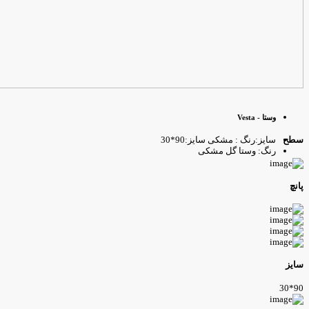
وستا - Vesta
سایز:رنگ : مشکی سایز:90*30
طح
رنگ: وستا گل مشکی
انچ
ایز
90*3