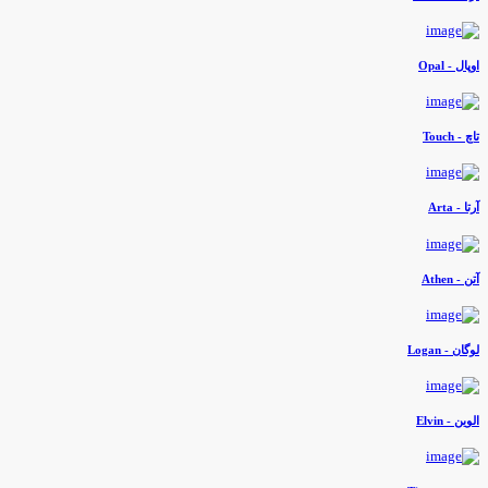
وپال - Opal
اچ - Touch
رتا - Arta
تن - Athen
وگان - Logan
لوین - Elvin