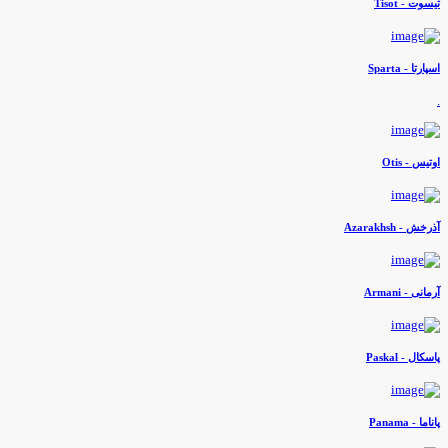
یسوت - Tisot
سپارتا - Sparta
وتيس - Otis
ذرخش - Azarakhsh
رمانی - Armani
اسکال - Paskal
اناما - Panama