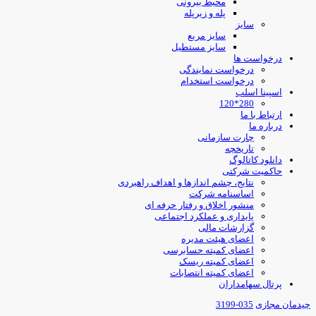
محیط بیرونی
پله و زیرپله
سایز
سایز مربع
سایز مستطیل
درخواست ها
درخواست نمایندگی
درخواست استخدام
اسپینا اسلب
280*120
ارتباط با ما
درباره ما
چارت سازمانی
تاریخچه
دانلود کاتالوگ
حاکمیت شرکتی
نتایج، چشم اندازها و اهداف راهبردی
اساسنامه شرکت
منشور اخلاق و رفتار حرفه ای
پایداری و عملکرد اجتماعی
گزارشات مالی
اعضای هیئت مدیره
اعضای کمیته حسابرسی
اعضای کمیته ریسک
اعضای کمیته انتصابات
پرتال سهامداران
یدمان مجازی
035-3199