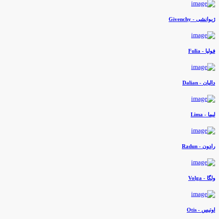
یوانشی - Givenchy
ولیا - Fulia
الیان - Dalian
یما - Lima
ادون - Radun
لگا - Volga
وتیس - Otis