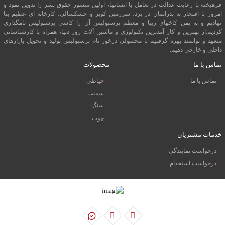
فرهیخته با رعایت عدالت در تعامل با انسانها، اولین منشور حقوق بشر را تدوین نمود و
امروز با افتخار به پدرانمان در یزد، سرزمین کویر و خشکسالی، کارخانه ای عظیم بنا
نهادیم و به یمن کاخهای زیبا و معظم پرسپولیس آن را کاشی پرسپولیس نامگذاری
کردیم.از بهترین و کار آمدترین تکنولوژی و ماشین آلات روز دنیا، همراه با کارشناسانی
متعهد و توانمند بهره گرفتیم تا محصولی درخور نام پرسپولیس تولید و تحویل بازارهای
داخلی و خارجی دهیم.
تماس با ما
محصولات
تماس با ما
حیاطی
سمنت
سنگ
چوب
خدمات مشتریان
درخواست نمایندگی
درخواست استخدام