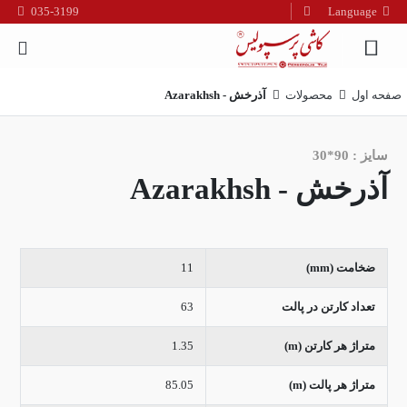
035-3199
Language
فارسی
English
صفحه اول
محصولات
آذرخش - Azarakhsh
العربیه
سایز : 90*30
آذرخش - Azarakhsh
ضخامت (mm)
11
تعداد کارتن در پالت
63
متراژ هر کارتن (m)
1.35
متراژ هر پالت (m)
85.05