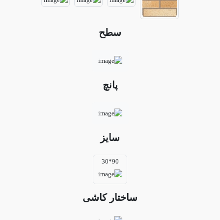
سطح
پانچ
سایز
90*30
ساختار کاشی