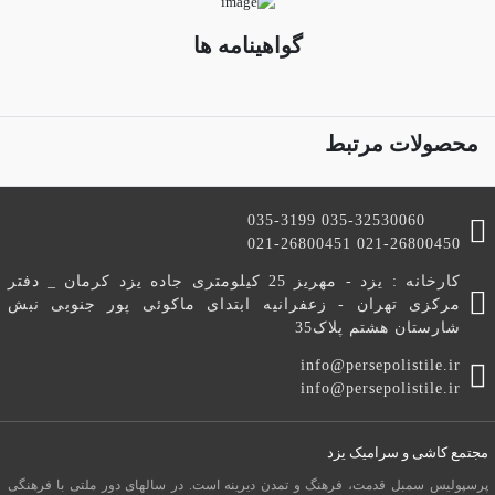
گواهینامه ها
محصولات مرتبط
035-3199 035-32530060
021-26800451 021-26800450
کارخانه : یزد - مهریز 25 کیلومتری جاده یزد کرمان _ دفتر
مرکزی تهران - زعفرانیه ابتدای ماکوئی پور جنوبی نبش
شارستان هشتم پلاک35
info@persepolistile.ir
info@persepolistile.ir
مجتمع کاشی و سرامیک یزد
پرسپولیس سمبل قدمت، فرهنگ و تمدن دیرینه است. در سالهای دور ملتی با فرهنگی