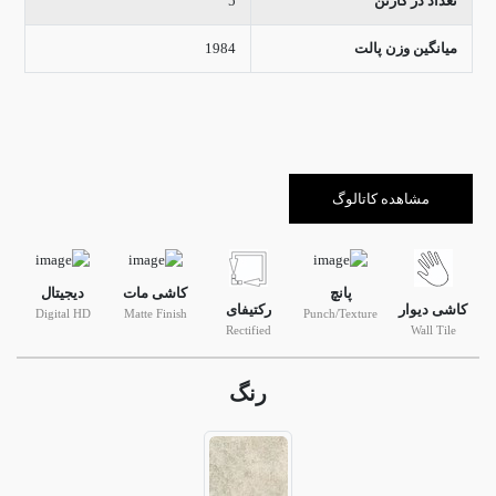
تعداد در کارتن
5
میانگین وزن پالت
1984
مشاهده کاتالوگ
پانچ
کاشی مات
دیجیتال
کاشی دیوار
رکتیفای
Digital HD
Matte Finish
Punch/Texture
Rectified
Wall Tile
رنگ