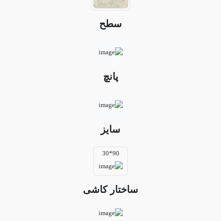
سطح
پانچ
سایز
90*30
ساختار کاشی