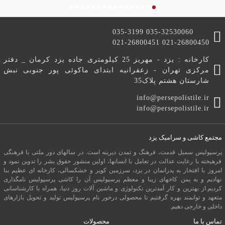
هرمس - Hermes
تراسا - Trasa
035-3199 035-32530060
021-26800451 021-26800450
کارخانه : یزد - مهریز 25 کیلومتری جاده یزد کرمان _ دفتر
مرکزی تهران - زعفرانیه ابتدای ماکوئی پور جنوبی نبش
شارستان هشتم پلاک35
info@persepolistile.ir
info@persepolistile.ir
مجتمع کاشی و سرامیک یزد
پرسپولیس سمبل قدمت، فرهنگ و تمدن دیرینه است. در سالهای دور ملتی با فرهنگی
فرهیخته با رعایت عدالت در تعامل با انسانها، اولین منشور حقوق بشر را تدوین نمود و
امروز با افتخار به پدرانمان در یزد، سرزمین کویر و خشکسالی، کارخانه ای عظیم بنا
نهادیم و به یمن کاخهای زیبا و معظم پرسپولیس آن را کاشی پرسپولیس نامگذاری
کردیم.از بهترین و کار آمدترین تکنولوژی و ماشین آلات روز دنیا، همراه با کارشناسانی
متعهد و توانمند بهره گرفتیم تا محصولی درخور نام پرسپولیس تولید و تحویل بازارهای
داخلی و خارجی دهیم.
تماس با ما
محصولات