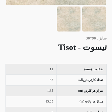
سایز : 90*30
تیسوت - Tisot
ضخامت (mm)
11
تعداد کارتن در پالت
63
متراژ هر کارتن (m)
1.35
متراژ هر پالت (m)
85.05