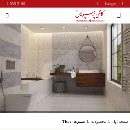
035-3199
Language
فارسی
English
العربیه
صفحه اول
محصولات
تیسوت - Tisot